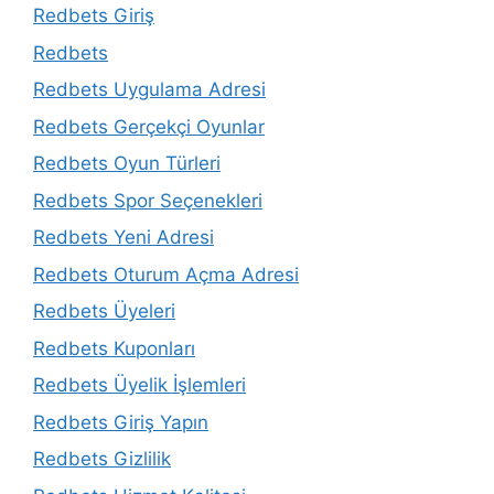
Redbets Giriş
Redbets
Redbets Uygulama Adresi
Redbets Gerçekçi Oyunlar
Redbets Oyun Türleri
Redbets Spor Seçenekleri
Redbets Yeni Adresi
Redbets Oturum Açma Adresi
Redbets Üyeleri
Redbets Kuponları
Redbets Üyelik İşlemleri
Redbets Giriş Yapın
Redbets Gizlilik