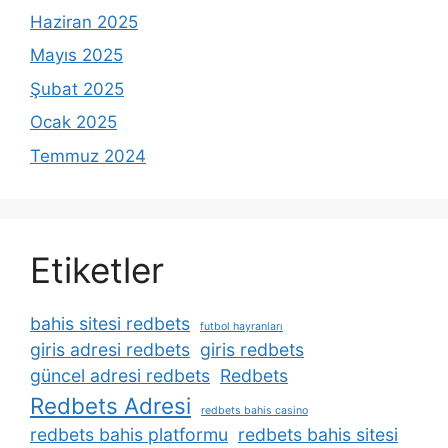
Haziran 2025
Mayıs 2025
Şubat 2025
Ocak 2025
Temmuz 2024
Etiketler
bahis sitesi redbets
futbol hayranları
giris adresi redbets
giris redbets
güncel adresi redbets
Redbets
Redbets Adresi
redbets bahis casino
redbets bahis platformu
redbets bahis sitesi