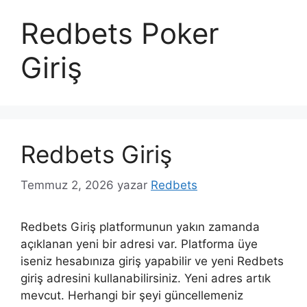
Redbets Poker
Giriş
Redbets Giriş
Temmuz 2, 2026
yazar
Redbets
Redbets Giriş platformunun yakın zamanda
açıklanan yeni bir adresi var. Platforma üye
iseniz hesabınıza giriş yapabilir ve yeni Redbets
giriş adresini kullanabilirsiniz. Yeni adres artık
mevcut. Herhangi bir şeyi güncellemeniz