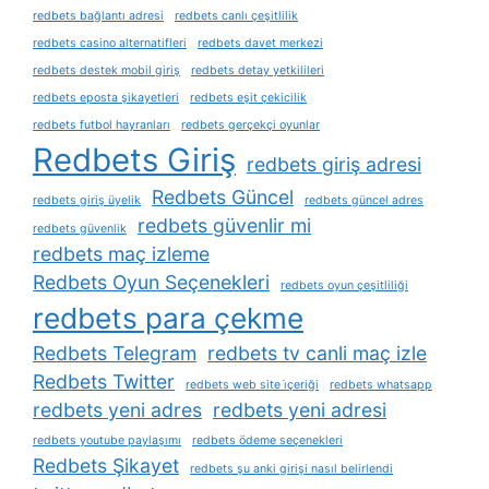
redbets bağlantı adresi
redbets canlı çeşitlilik
redbets casino alternatifleri
redbets davet merkezi
redbets destek mobil giriş
redbets detay yetkilileri
redbets eposta şikayetleri
redbets eşit çekicilik
redbets futbol hayranları
redbets gerçekçi oyunlar
Redbets Giriş
redbets giriş adresi
Redbets Güncel
redbets giriş üyelik
redbets güncel adres
redbets güvenlir mi
redbets güvenlik
redbets maç izleme
Redbets Oyun Seçenekleri
redbets oyun çeşitliliği
redbets para çekme
Redbets Telegram
redbets tv canli maç izle
Redbets Twitter
redbets web site i̇çeriği
redbets whatsapp
redbets yeni adres
redbets yeni adresi
redbets youtube paylaşımı
redbets ödeme seçenekleri
Redbets Şikayet
redbets şu anki girişi nasıl belirlendi