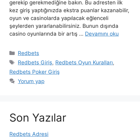
gerekip gerekmediğine bakın. Bu adresten ilk
kez giriş yaptığınızda ekstra puanlar kazanabilir,
oyun ve casinolarda yapılacak eğlenceli
şeylerden yararlanabilirsiniz. Bunun dışında
casino oyunlarında bir artış …
Devamını oku
Kategoriler
Redbets
Etiketler
Redbets Giriş
,
Redbets Oyun Kuralları
,
Redbets Poker Giriş
Yorum yap
Son Yazılar
Redbets Adresi