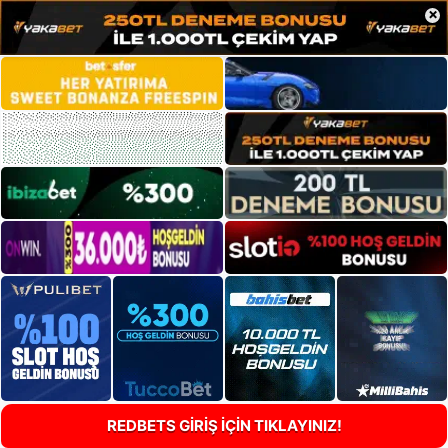
×
REDBETS GİRİŞ İÇİN TIKLAYINIZ!