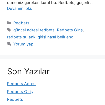
etmemiz gereken kural bu. Redbets, geçerli …
Devamını oku
Kategoriler
Redbets
Etiketler
güncel adresi redbets
,
Redbets Giriş
,
redbets şu anki girişi nasıl belirlendi
Yorum yap
Son Yazılar
Redbets Adresi
Redbets Giriş
Redbets