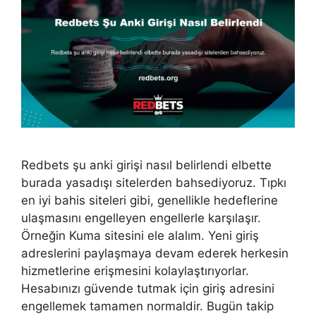
Redbets şu anki girişi nasıl belirlendi elbette
burada yasadışı sitelerden bahsediyoruz. Tıpkı
en iyi bahis siteleri gibi, genellikle hedeflerine
ulaşmasını engelleyen engellerle karşılaşır.
Örneğin Kuma sitesini ele alalım. Yeni giriş
adreslerini paylaşmaya devam ederek herkesin
hizmetlerine erişmesini kolaylaştırıyorlar.
Hesabınızı güvende tutmak için giriş adresini
engellemek tamamen normaldir. Bugün takip