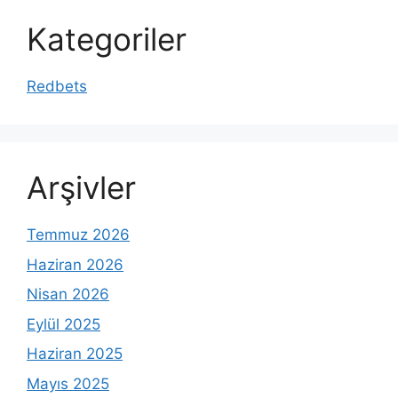
Kategoriler
Redbets
Arşivler
Temmuz 2026
Haziran 2026
Nisan 2026
Eylül 2025
Haziran 2025
Mayıs 2025