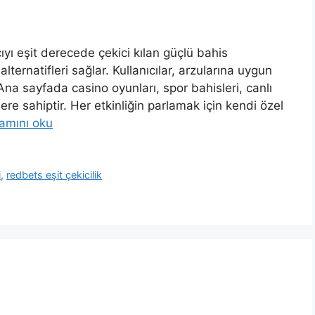
ıyı eşit derecede çekici kılan güçlü bahis
alternatifleri sağlar. Kullanıcılar, arzularına uygun
. Ana sayfada casino oyunları, spor bahisleri, canlı
ere sahiptir. Her etkinliğin parlamak için kendi özel
amını oku
i
,
redbets eşit çekicilik