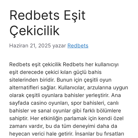
Redbets Eşit
Çekicilik
Haziran 21, 2025
yazar
Redbets
Redbets eşit çekicilik Redbets her kullanıcıyı
eşit derecede çekici kılan güçlü bahis
sitelerinden biridir. Bunun için çeşitli oyun
alternatifleri sağlar. Kullanıcılar, arzularına uygun
olarak çeşitli oyunlara bahisler yerleştirir. Ana
sayfada casino oyunları, spor bahisleri, canlı
bahisler ve sanal oyunlar gibi farklı bölümlere
sahiptir. Her etkinliğin parlamak için kendi özel
zamanı vardır, bu da tüm deneyimi daha da
heyecan verici hale getirir. İnsanlar bu fırsatları