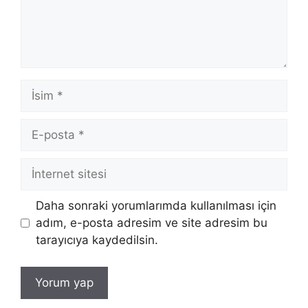
İsim
E-
posta
İnternet
sitesi
Daha sonraki yorumlarımda kullanılması için
adım, e-posta adresim ve site adresim bu
tarayıcıya kaydedilsin.