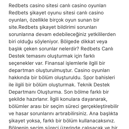
Redbets casino sitesi canlı casino oyunları
Redbets şikayet oyunu sitesi canlı casino
oyunları, özellikle birçok oyun sunan bir
site.Redbets şikayet bildirimi sorunları
sorunlarına devam edebileceğiniz yetkililerden
biri olduğu söyleniyor. Bölgede dikkat veya
başlık çeken sorunlar nelerdir? Redbets Canlı
Destek temasını oluşturmak için farklı
seçenekler var. Finansal işlemlerle ilgili bir
departman oluşturulmuştur. Casino oyunları
hakkında bir bölüm oluşturuldu. Spor bahisleri
ile ilgili bir bölüm oluşturmak. Teknik Destek
Departmanı Oluşturma. Son bölme farklı bir
şekilde hazırlanır. İlgili konulara dayanarak,
bölümler arası bir seçim süreci gerçekleştirebilir
ve hasar sorunlarını artırabilirsiniz. Ana başlıkta
şikayet yoksa, farklı bir bölüm kullanacaksınız.
Bölgenin seçim süreci üzerinde çalışacak ve bir