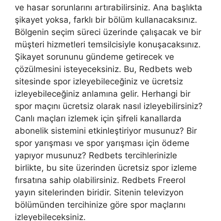
ve hasar sorunlarını artırabilirsiniz. Ana başlıkta
şikayet yoksa, farklı bir bölüm kullanacaksınız.
Bölgenin seçim süreci üzerinde çalışacak ve bir
müşteri hizmetleri temsilcisiyle konuşacaksınız.
Şikayet sorununu gündeme getirecek ve
çözülmesini isteyeceksiniz. Bu, Redbets web
sitesinde spor izleyebileceğiniz ve ücretsiz
izleyebileceğiniz anlamına gelir. Herhangi bir
spor maçını ücretsiz olarak nasıl izleyebilirsiniz?
Canlı maçları izlemek için şifreli kanallarda
abonelik sistemini etkinleştiriyor musunuz? Bir
spor yarışması ve spor yarışması için ödeme
yapıyor musunuz? Redbets tercihlerinizle
birlikte, bu site üzerinden ücretsiz spor izleme
fırsatına sahip olabilirsiniz. Redbets Freerol
yayın sitelerinden biridir. Sitenin televizyon
bölümünden tercihinize göre spor maçlarını
izleyebileceksiniz.