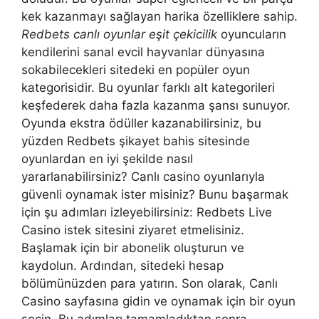
kek kazanmayı sağlayan harika özelliklere sahip.
Redbets canlı oyunlar eşit çekicilik
oyuncuların
kendilerini sanal evcil hayvanlar dünyasına
sokabilecekleri sitedeki en popüler oyun
kategorisidir. Bu oyunlar farklı alt kategorileri
keşfederek daha fazla kazanma şansı sunuyor.
Oyunda ekstra ödüller kazanabilirsiniz, bu
yüzden Redbets şikayet bahis sitesinde
oyunlardan en iyi şekilde nasıl
yararlanabilirsiniz? Canlı casino oyunlarıyla
güvenli oynamak ister misiniz? Bunu başarmak
için şu adımları izleyebilirsiniz: Redbets Live
Casino istek sitesini ziyaret etmelisiniz.
Başlamak için bir abonelik oluşturun ve
kaydolun. Ardından, sitedeki hesap
bölümünüzden para yatırın. Son olarak, Canlı
Casino sayfasına gidin ve oynamak için bir oyun