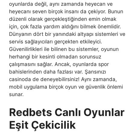
oyunlarda değil, aynı zamanda heyecan ve
heyecanı seven birçok insanı da çekiyor. Bunun
düzenli olarak gerçekleştiğinden emin olmak
için, çok fazla yardım aldığını bilmek önemlidir.
Dünyanın dört bir yanındaki altyapı sistemleri ve
servis sağlayıcıları gerçekten etkileyici.
Güvenilirlikleri ile bilinen bu sistemler, oyunun
herhangi bir kesinti olmadan sorunsuz
çalışmasını sağlar. Ancak, oyunlarda spor
bahislerinden daha fazlası var. Şansınızı
casinoda de deneyebilirsiniz! Aynı zamanda,
mobil uygulama birçok oyun ve güvenlik önlemi
sunar.
Redbets Canlı Oyunlar
Eşit Çekicilik