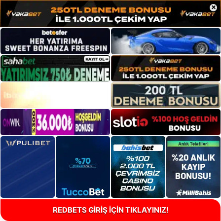
×
REDBETS GİRİŞ İÇİN TIKLAYINIZ!