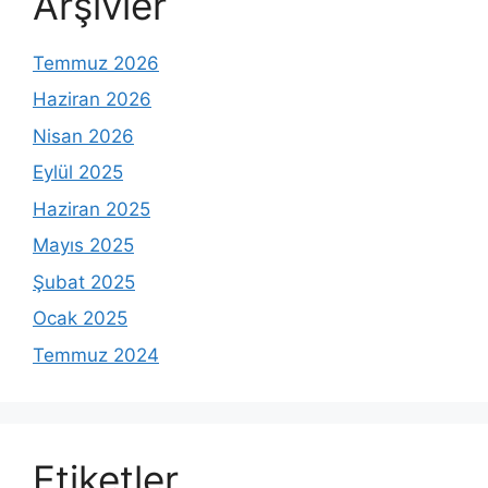
Arşivler
Temmuz 2026
Haziran 2026
Nisan 2026
Eylül 2025
Haziran 2025
Mayıs 2025
Şubat 2025
Ocak 2025
Temmuz 2024
Etiketler