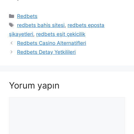
Kategoriler
Redbets
Etiketler
redbets bahis sitesi
,
redbets eposta
şikayetleri
,
redbets eşit çekicilik
Redbets Casino Alternatifleri
Redbets Detay Yetkilileri
Yorum yapın
Yorum