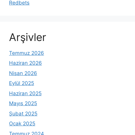
Redbets
Arşivler
Temmuz 2026
Haziran 2026
Nisan 2026
Eylül 2025
Haziran 2025
Mayıs 2025
Şubat 2025
Ocak 2025
Temmuz 2024