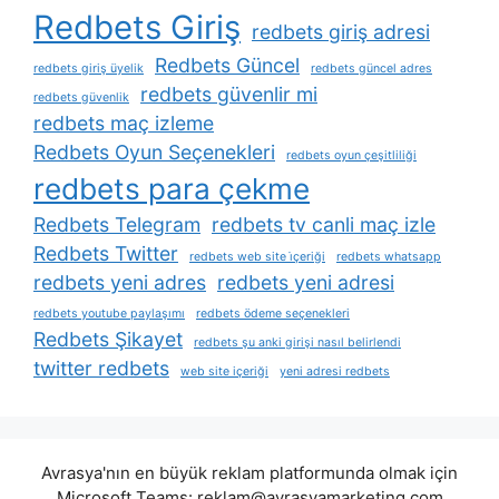
Redbets Giriş
redbets giriş adresi
Redbets Güncel
redbets giriş üyelik
redbets güncel adres
redbets güvenlir mi
redbets güvenlik
redbets maç izleme
Redbets Oyun Seçenekleri
redbets oyun çeşitliliği
redbets para çekme
Redbets Telegram
redbets tv canli maç izle
Redbets Twitter
redbets web site i̇çeriği
redbets whatsapp
redbets yeni adres
redbets yeni adresi
redbets youtube paylaşımı
redbets ödeme seçenekleri
Redbets Şikayet
redbets şu anki girişi nasıl belirlendi
twitter redbets
web site içeriği
yeni adresi redbets
Avrasya'nın en büyük reklam platformunda olmak için
Microsoft Teams:
reklam@avrasyamarketing.com