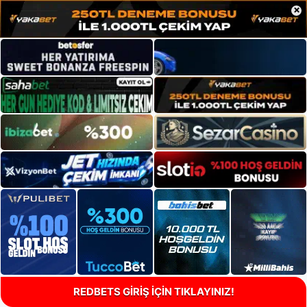
×
REDBETS GİRİŞ İÇİN TIKLAYINIZ!