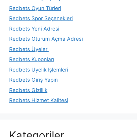
Redbets Oyun Türleri
Redbets Spor Seçenekleri
Redbets Yeni Adresi
Redbets Oturum Açma Adresi
Redbets Üyeleri
Redbets Kuponları
Redbets Üyelik İşlemleri
Redbets Giriş Yapın
Redbets Gizlilik
Redbets Hizmet Kalitesi
Kategoriler