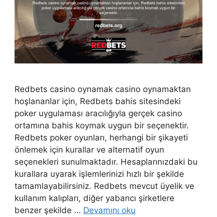
Redbets casino oynamak casino oynamaktan
hoşlananlar için, Redbets bahis sitesindeki
poker uygulaması aracılığıyla gerçek casino
ortamına bahis koymak uygun bir seçenektir.
Redbets poker oyunları, herhangi bir şikayeti
önlemek için kurallar ve alternatif oyun
seçenekleri sunulmaktadır. Hesaplarınızdaki bu
kurallara uyarak işlemlerinizi hızlı bir şekilde
tamamlayabilirsiniz. Redbets mevcut üyelik ve
kullanım kalıpları, diğer yabancı şirketlere
benzer şekilde …
Devamını oku