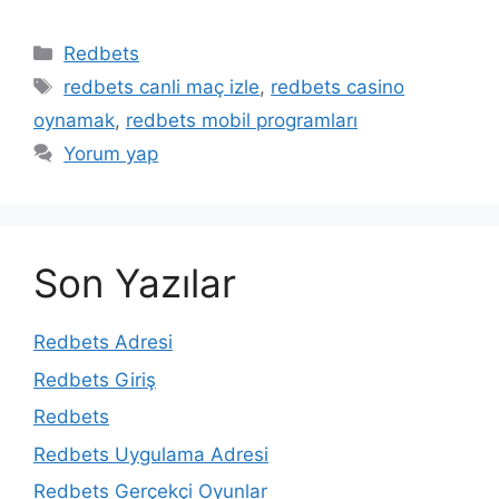
Kategoriler
Redbets
Etiketler
redbets canli maç izle
,
redbets casino
oynamak
,
redbets mobil programları
Yorum yap
Son Yazılar
Redbets Adresi
Redbets Giriş
Redbets
Redbets Uygulama Adresi
Redbets Gerçekçi Oyunlar