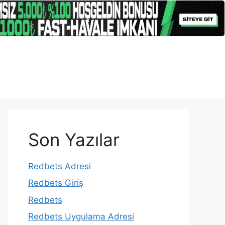
Son Yazılar
Redbets Adresi
Redbets Giriş
Redbets
Redbets Uygulama Adresi