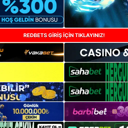
REDBETS GİRİŞ İÇİN TIKLAYINIZ!