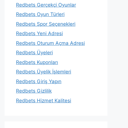
Redbets Gerçekçi Oyunlar
Redbets Oyun Türleri
Redbets Spor Seçenekleri
Redbets Yeni Adresi
Redbets Oturum Açma Adresi
Redbets Üyeleri
Redbets Kuponları
Redbets Üyelik İşlemleri
Redbets Giriş Yapın
Redbets Gizlilik
Redbets Hizmet Kalitesi