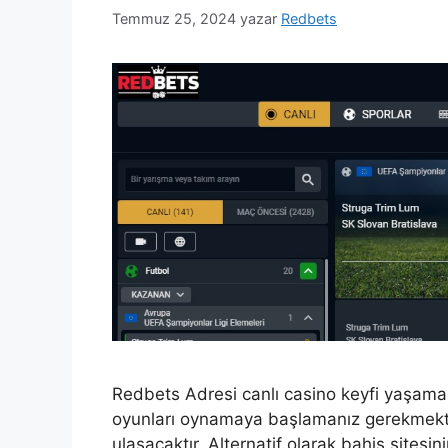
Temmuz 25, 2024
yazar
Redbets
Redbets Adresi canlı casino keyfi yaşamak
oyunları oynamaya başlamanız gerekmekt
ulaşacaktır. Alternatif olarak bahis sitesin