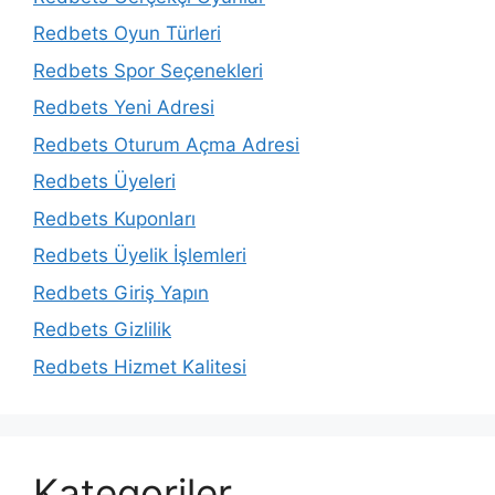
Redbets Oyun Türleri
Redbets Spor Seçenekleri
Redbets Yeni Adresi
Redbets Oturum Açma Adresi
Redbets Üyeleri
Redbets Kuponları
Redbets Üyelik İşlemleri
Redbets Giriş Yapın
Redbets Gizlilik
Redbets Hizmet Kalitesi
Kategoriler