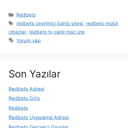
Kategoriler
Redbets
Etiketler
redbets çevrimiçi bahis sitesi
,
redbets mobil
cihazlar
,
redbets tv canli maç izle
Yorum yap
Son Yazılar
Redbets Adresi
Redbets Giriş
Redbets
Redbets Uygulama Adresi
Redbets Gerçekçi Oyunlar