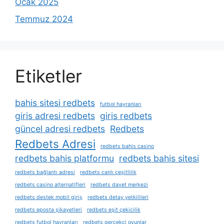
Ocak 2025
Temmuz 2024
Etiketler
bahis sitesi redbets
futbol hayranları
giris adresi redbets
giris redbets
güncel adresi redbets
Redbets
Redbets Adresi
redbets bahis casino
redbets bahis platformu
redbets bahis sitesi
redbets bağlantı adresi
redbets canlı çeşitlilik
redbets casino alternatifleri
redbets davet merkezi
redbets destek mobil giriş
redbets detay yetkilileri
redbets eposta şikayetleri
redbets eşit çekicilik
redbets futbol hayranları
redbets gerçekçi oyunlar