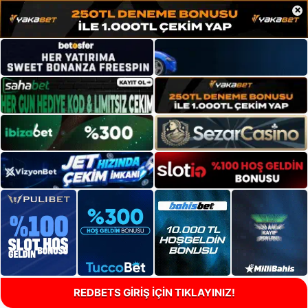
×
REDBETS GİRİŞ İÇİN TIKLAYINIZ!