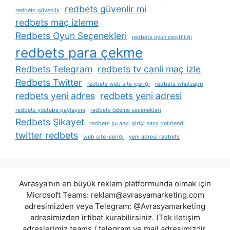
redbets güvenlir mi
redbets güvenlik
redbets maç izleme
Redbets Oyun Seçenekleri
redbets oyun çeşitliliği
redbets para çekme
Redbets Telegram
redbets tv canli maç izle
Redbets Twitter
redbets web site i̇çeriği
redbets whatsapp
redbets yeni adres
redbets yeni adresi
redbets youtube paylaşımı
redbets ödeme seçenekleri
Redbets Şikayet
redbets şu anki girişi nasıl belirlendi
twitter redbets
web site içeriği
yeni adresi redbets
Avrasya'nın en büyük reklam platformunda olmak için
Microsoft Teams:
reklam@avrasyamarketing.com
adresimizden veya Telegram: @Avrasyamarketing
adresimizden irtibat kurabilirsiniz. (Tek iletişim
adreslerimiz teams / telegram ve mail adresimizdir.