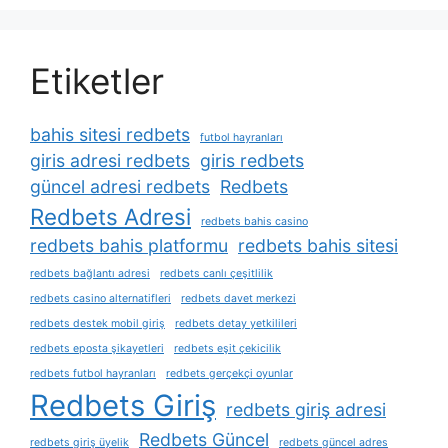
Etiketler
bahis sitesi redbets
futbol hayranları
giris adresi redbets
giris redbets
güncel adresi redbets
Redbets
Redbets Adresi
redbets bahis casino
redbets bahis platformu
redbets bahis sitesi
redbets bağlantı adresi
redbets canlı çeşitlilik
redbets casino alternatifleri
redbets davet merkezi
redbets destek mobil giriş
redbets detay yetkilileri
redbets eposta şikayetleri
redbets eşit çekicilik
redbets futbol hayranları
redbets gerçekçi oyunlar
Redbets Giriş
redbets giriş adresi
Redbets Güncel
redbets giriş üyelik
redbets güncel adres