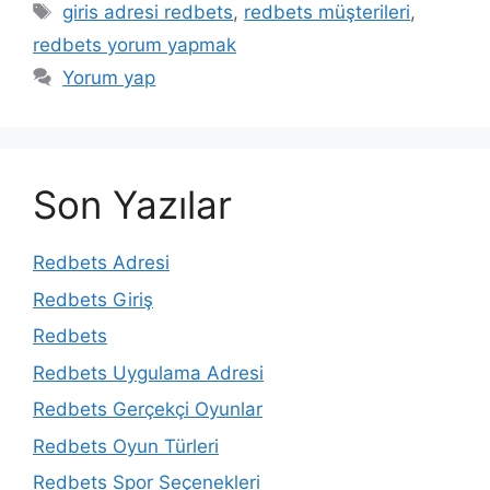
Etiketler
giris adresi redbets
,
redbets müşterileri
,
redbets yorum yapmak
Yorum yap
Son Yazılar
Redbets Adresi
Redbets Giriş
Redbets
Redbets Uygulama Adresi
Redbets Gerçekçi Oyunlar
Redbets Oyun Türleri
Redbets Spor Seçenekleri