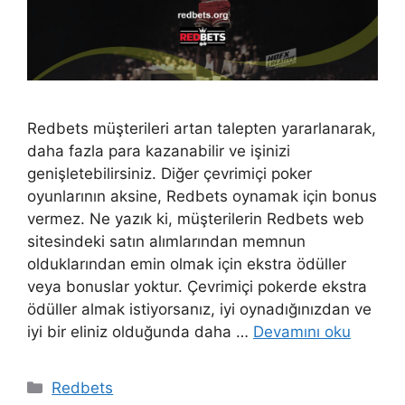
Redbets müşterileri artan talepten yararlanarak,
daha fazla para kazanabilir ve işinizi
genişletebilirsiniz. Diğer çevrimiçi poker
oyunlarının aksine, Redbets oynamak için bonus
vermez. Ne yazık ki, müşterilerin Redbets web
sitesindeki satın alımlarından memnun
olduklarından emin olmak için ekstra ödüller
veya bonuslar yoktur. Çevrimiçi pokerde ekstra
ödüller almak istiyorsanız, iyi oynadığınızdan ve
iyi bir eliniz olduğunda daha …
Devamını oku
Kategoriler
Redbets