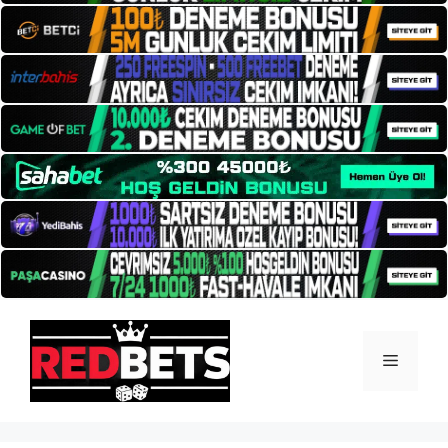
İçeriğe
atla
Menü