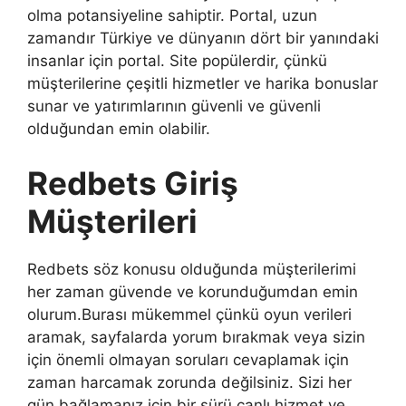
olma potansiyeline sahiptir. Portal, uzun
zamandır Türkiye ve dünyanın dört bir yanındaki
insanlar için portal. Site popülerdir, çünkü
müşterilerine çeşitli hizmetler ve harika bonuslar
sunar ve yatırımlarının güvenli ve güvenli
olduğundan emin olabilir.
Redbets Giriş
Müşterileri
Redbets söz konusu olduğunda müşterilerimi
her zaman güvende ve korunduğumdan emin
olurum.Burası mükemmel çünkü oyun verileri
aramak, sayfalarda yorum bırakmak veya sizin
için önemli olmayan soruları cevaplamak için
zaman harcamak zorunda değilsiniz. Sizi her
gün bağlamanız için bir sürü canlı hizmet ve