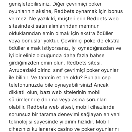
genişletebilirsiniz. Diğer çevrimiçi poker
oyunlarının aksine, Redbets oynamak için bonus
vermez. Ne yazık ki, müşterilerin Redbets web
sitesindeki satın alımlarından memnun
olduklarından emin olmak için ekstra ödüller
veya bonuslar yoktur. Çevrimiçi pokerde ekstra
ödüller almak istiyorsanız, iyi oynadığınızdan ve
iyi bir eliniz olduğunda daha fazla bahse
girdiğinizden emin olun. Redbets sitesi,
Avrupa’daki birinci sınıf çevrimiçi poker oyunları
ile bilinir. Ve tahmin et ne oldu? Bunları cep
telefonunuzda bile oynayabilirsiniz! Ancak
dikkatli olun, bazı web sitelerinin mobil
sürümlerinde donma veya asma sorunları
olabilir. Redbets web sitesi, mobil cihazlarda
sorunsuz bir tarama deneyimi sağlayan en yeni
teknolojisi sayesinde yıldırım hızlıdır. Mobil
cihazınızı kullanarak casino ve poker oyunlarını