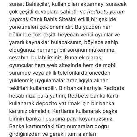
sunar. Bahisçiler, kullanıcıları aktarmayı sunacak
çok çeşitli cevaplara sahiptir ve
Redbets yorum
yapmak
Canlı Bahis Sitesini etkili bir şekilde
yönetmeleri çok önemlidir. Bu yüzden her
bölümde çok çeşitli heyecan verici oyunlar ve
yararlı kaynaklar bulacaksınız, böylece sahip
olduğunuz herhangi bir sorunun mükemmel
cevabını bulabilirsiniz. Buna ek olarak,
oyuncular hem web sitesinde hem de mobil
sürümde veya akıllı telefonlarda önceden
yüklenmiş uygulamalar aracılığıyla alınan
teklifleri kullanabilir. Bir banka kartıyla Redbets
hesabınıza para yatırın, Redbets banka kartı
kullanarak depozito yatırmak için bir banka
kartınız olmalıdır. Kartlarını kullanarak başka
birinin banka hesabına para koyamazsınız.
Banka kartınızdaki tüm numaraları doğru
girdiğinizden ve gerekli tüm alanları