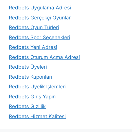
Redbets Uygulama Adresi
Redbets Gerçekçi Oyunlar
Redbets Oyun Türleri
Redbets Spor Seçenekleri
Redbets Yeni Adresi
Redbets Oturum Açma Adresi
Redbets Üyeleri
Redbets Kuponları
Redbets Üyelik İşlemleri
Redbets Giriş Yapın
Redbets Gizlilik
Redbets Hizmet Kalitesi