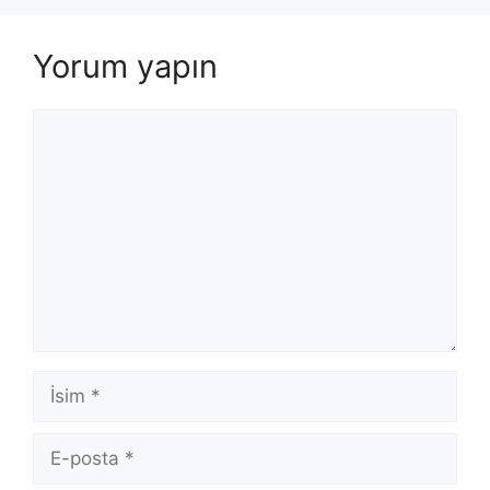
Yorum yapın
Yorum
İsim
E-
posta