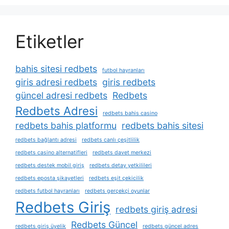
Etiketler
bahis sitesi redbets
futbol hayranları
giris adresi redbets
giris redbets
güncel adresi redbets
Redbets
Redbets Adresi
redbets bahis casino
redbets bahis platformu
redbets bahis sitesi
redbets bağlantı adresi
redbets canlı çeşitlilik
redbets casino alternatifleri
redbets davet merkezi
redbets destek mobil giriş
redbets detay yetkilileri
redbets eposta şikayetleri
redbets eşit çekicilik
redbets futbol hayranları
redbets gerçekçi oyunlar
Redbets Giriş
redbets giriş adresi
Redbets Güncel
redbets giriş üyelik
redbets güncel adres