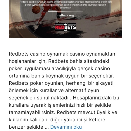
Redbets casino oynamak casino oynamaktan
hoşlananlar için, Redbets bahis sitesindeki
poker uygulaması aracılığıyla gerçek casino
ortamına bahis koymak uygun bir seçenektir.
Redbets poker oyunları, herhangi bir şikayeti
önlemek için kurallar ve alternatif oyun
seçenekleri sunulmaktadır. Hesaplarınızdaki bu
kurallara uyarak işlemlerinizi hızlı bir şekilde
tamamlayabilirsiniz. Redbets mevcut üyelik ve
kullanım kalıpları, diğer yabancı şirketlere
benzer şekilde …
Devamını oku