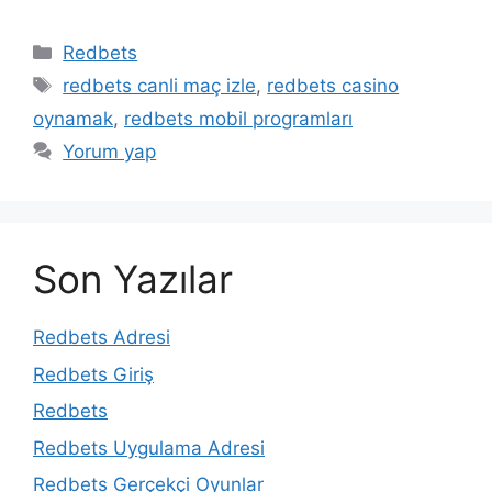
Kategoriler
Redbets
Etiketler
redbets canli maç izle
,
redbets casino
oynamak
,
redbets mobil programları
Yorum yap
Son Yazılar
Redbets Adresi
Redbets Giriş
Redbets
Redbets Uygulama Adresi
Redbets Gerçekçi Oyunlar