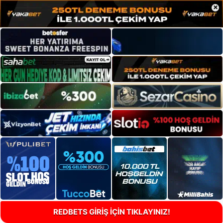
×
REDBETS GİRİŞ İÇİN TIKLAYINIZ!