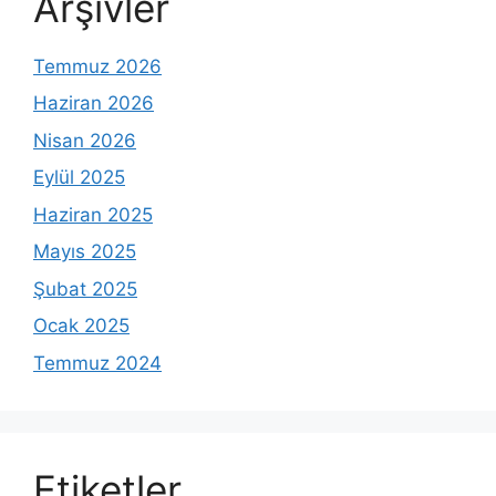
Arşivler
Temmuz 2026
Haziran 2026
Nisan 2026
Eylül 2025
Haziran 2025
Mayıs 2025
Şubat 2025
Ocak 2025
Temmuz 2024
Etiketler