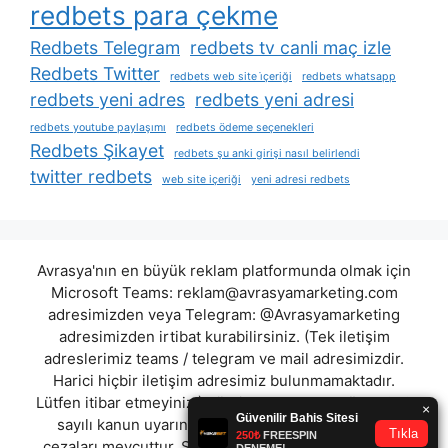
redbets para çekme
Redbets Telegram
redbets tv canli maç izle
Redbets Twitter
redbets web site i̇çeriği
redbets whatsapp
redbets yeni adres
redbets yeni adresi
redbets youtube paylaşımı
redbets ödeme seçenekleri
Redbets Şikayet
redbets şu anki girişi nasıl belirlendi
twitter redbets
web site içeriği
yeni adresi redbets
Avrasya'nın en büyük reklam platformunda olmak için
Microsoft Teams:
reklam@avrasyamarketing.com
adresimizden veya Telegram: @Avrasyamarketing
adresimizden irtibat kurabilirsiniz. (Tek iletişim
adreslerimiz teams / telegram ve mail adresimizdir.
Harici hiçbir iletişim adresimiz bulunmamaktadır.
Lütfen itibar etmeyiniz.) Türkiye yasalarına göre 7258
sayılı kanun uyarınca yasa dışı bahis oynamanın
cezaları mevcuttur. Şu an bulunduğunuz site hiç bir