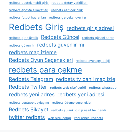
redbets destek mobil giriş
redbets detay yetkilileri
redbets eposta şikayetleri
redbets eşit çekicilik
redbets futbol hayranları
redbets gerçekçi oyunlar
Redbets Giriş
redbets giriş adresi
Redbets Güncel
redbets giriş üyelik
redbets güncel adres
redbets güvenlir mi
redbets güvenlik
redbets maç izleme
Redbets Oyun Seçenekleri
redbets oyun çeşitliliği
redbets para çekme
Redbets Telegram
redbets tv canli maç izle
Redbets Twitter
redbets web site i̇çeriği
redbets whatsapp
redbets yeni adres
redbets yeni adresi
redbets youtube paylaşımı
redbets ödeme seçenekleri
Redbets Şikayet
redbets şu anki girişi nasıl belirlendi
twitter redbets
web site içeriği
yeni adresi redbets