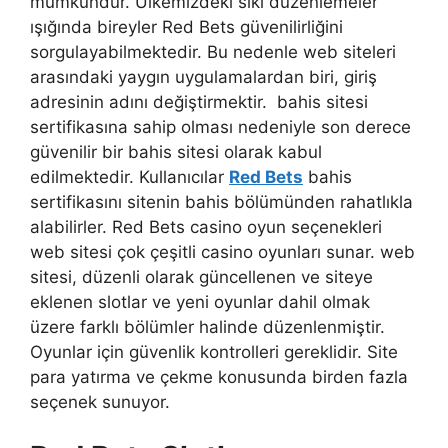
mümkündür. Ülkemizdeki sıkı düzenlemeler
ışığında bireyler Red Bets güvenilirliğini
sorgulayabilmektedir. Bu nedenle web siteleri
arasındaki yaygın uygulamalardan biri, giriş
adresinin adını değiştirmektir. bahis sitesi
sertifikasına sahip olması nedeniyle son derece
güvenilir bir bahis sitesi olarak kabul
edilmektedir. Kullanıcılar
Red Bets
bahis
sertifikasını sitenin bahis bölümünden rahatlıkla
alabilirler. Red Bets casino oyun seçenekleri
web sitesi çok çeşitli casino oyunları sunar. web
sitesi, düzenli olarak güncellenen ve siteye
eklenen slotlar ve yeni oyunlar dahil olmak
üzere farklı bölümler halinde düzenlenmiştir.
Oyunlar için güvenlik kontrolleri gereklidir. Site
para yatırma ve çekme konusunda birden fazla
seçenek sunuyor.