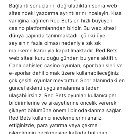
Bağlantı sonuçlarını doğruladıktan sonra web
sitesindeki yazdırma ayrıntılarını inceleyin. Kısa
varlığına rağmen Red Bets en hızlı büyüyen
casino platformlarından biridir. Bu web sitesi
dünya çapında tanınmaktadır çünkü üye
sayısının fazla olması nedeniyle sık sık
mahkeme kararıyla kapatılmaktadır. Red Bets
web sitesi kurulduğu günden bu yana aktiftir.
Canlı bahisler, casino oyunları, spor bahisleri ve
e-sporlar dahil olmak üzere kullanabileceğiniz
çok çeşitli oyunlar mevcuttur. Spor alanındaki en
güncel eklenti uygulamalarına siteden
ulaşabilirsiniz. Red Bets oyunları kullanıcı geri
bildirimlerine ve şikayetlerine öncelik vererek
şikayet bölümüne önemli bir odaklanma sağlar.
Red Bets kullanıcı incelemelerini analiz
ettiğinizde, para yatırma veya çekme
işlemlerinin gecikmesine katkıda bulunan