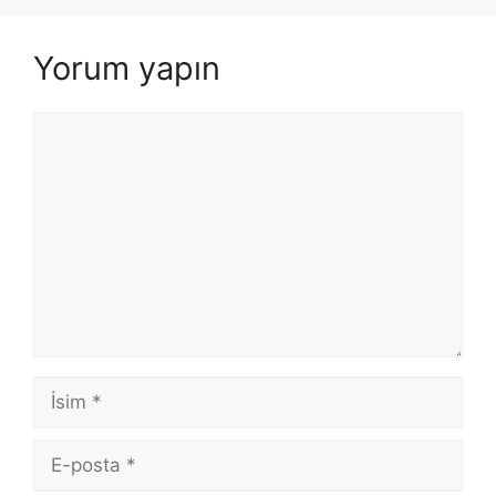
Yorum yapın
Yorum
İsim
E-
posta