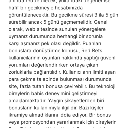
anında reddedilecek, yukarıdaki değerler ise
hafif bir gecikmeyle hesabınızda
görüntülenecektir. Bu gecikme süresi 3 ila 5 gün
sürebilir ancak 5 günü geçmemelidir. Genel
olarak, web sitesinde sunulan yönergelere
uymanız durumunda herhangi bir sorunla
karşılaşmanız pek olası değildir. Puanları
bonuslara dönüştürme konusu, Red Bets
kullanıcılarının oyunları hakkında yaptığı güvenli
yorumları değerlendirirken ortaya çıkan
zorluklarla bağlantılıdır. Kullanıcıların limiti aşan
para çekme talebinde bulunması durumunda
site, fazla tutarı bonusa çevirebilir. Bu teknoloji
bireylerin bahis deneyimini geliştirmeyi
amaçlamaktadır. Yaygın şikayetlerden biri
bonusların kullanımıyla ilgilidir. Bazı kişiler
ikramiye almadıklarını iddia ediyor. Bir bonus
veya promosyondan yararlanmak için bireylerin