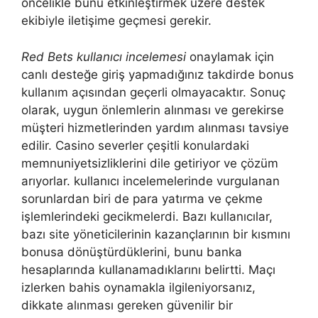
öncelikle bunu etkinleştirmek üzere destek
ekibiyle iletişime geçmesi gerekir.
Red Bets kullanıcı incelemesi
onaylamak için
canlı desteğe giriş yapmadığınız takdirde bonus
kullanım açısından geçerli olmayacaktır. Sonuç
olarak, uygun önlemlerin alınması ve gerekirse
müşteri hizmetlerinden yardım alınması tavsiye
edilir. Casino severler çeşitli konulardaki
memnuniyetsizliklerini dile getiriyor ve çözüm
arıyorlar. kullanıcı incelemelerinde vurgulanan
sorunlardan biri de para yatırma ve çekme
işlemlerindeki gecikmelerdi. Bazı kullanıcılar,
bazı site yöneticilerinin kazançlarının bir kısmını
bonusa dönüştürdüklerini, bunu banka
hesaplarında kullanamadıklarını belirtti. Maçı
izlerken bahis oynamakla ilgileniyorsanız,
dikkate alınması gereken güvenilir bir