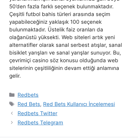
50’den fazla farklı seçenek bulunmaktadır.
Çeşitli futbol bahis türleri arasında seçim
yapabileceğiniz yaklaşık 100 seçenek
bulunmaktadır. Üstelik faiz oranları da
olağanüstü yüksekti. Web siteleri artık yeni
alternatifler olarak sanal serbest atışlar, sanal
bisiklet yarışları ve sanal yarışlar sunuyor. Bu,
çevrimiçi casino söz konusu olduğunda web
sitelerinin çeşitliliğinin devam ettiği anlamına
gelir.
Kategoriler
Redbets
Etiketler
Red Bets
,
Red Bets Kullanıcı İncelemesi
Redbets Twitter
Redbets Telegram