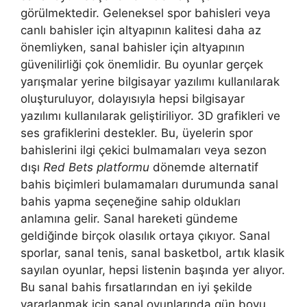
görülmektedir. Geleneksel spor bahisleri veya
canlı bahisler için altyapının kalitesi daha az
önemliyken, sanal bahisler için altyapının
güvenilirliği çok önemlidir. Bu oyunlar gerçek
yarışmalar yerine bilgisayar yazılımı kullanılarak
oluşturuluyor, dolayısıyla hepsi bilgisayar
yazılımı kullanılarak geliştiriliyor. 3D grafikleri ve
ses grafiklerini destekler. Bu, üyelerin spor
bahislerini ilgi çekici bulmamaları veya sezon
dışı
Red Bets platformu
dönemde alternatif
bahis biçimleri bulamamaları durumunda sanal
bahis yapma seçeneğine sahip oldukları
anlamına gelir. Sanal hareketi gündeme
geldiğinde birçok olasılık ortaya çıkıyor. Sanal
sporlar, sanal tenis, sanal basketbol, ​​artık klasik
sayılan oyunlar, hepsi listenin başında yer alıyor.
Bu sanal bahis fırsatlarından en iyi şekilde
yararlanmak için sanal oyunlarında gün boyu