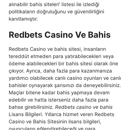
alınabilir bahis siteleri’ listesi ile izlediği
politikaların doğruluğunu ve güvenilirliğini
kanıtlamıştır.
Redbets Casino Ve Bahis
Redbets Casino ve bahis sitesi, insanların
tereddüt etmeden para yatırabilecekleri veya
ödeme alabilecekleri bir bahis sitesi olarak öne
çıkıyor. Ayrıca, daha fazla para kazanmanıza
yardımcı olabilecek canlı casino oyunları ve canlı
bahisler oynayarak şansınızı da deneyebilirsiniz.
Maçlar bitene kadar bahis yapmaya devam
edebilir ve hatta isterseniz daha fazla para
bahse girebilirsiniz.
Redbets casino ve bahis
Lisans Bilgileri. Yıllarca hizmet veren Redbets
Casino ve Bahis Sitesinin lisans bilgileri,
oyuncuların eğlendirebileceği ve para