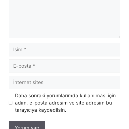
İsim
E-
posta
İnternet
sitesi
Daha sonraki yorumlarımda kullanılması için
adım, e-posta adresim ve site adresim bu
tarayıcıya kaydedilsin.