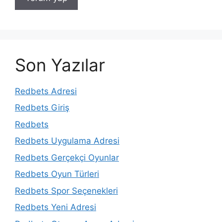
Son Yazılar
Redbets Adresi
Redbets Giriş
Redbets
Redbets Uygulama Adresi
Redbets Gerçekçi Oyunlar
Redbets Oyun Türleri
Redbets Spor Seçenekleri
Redbets Yeni Adresi