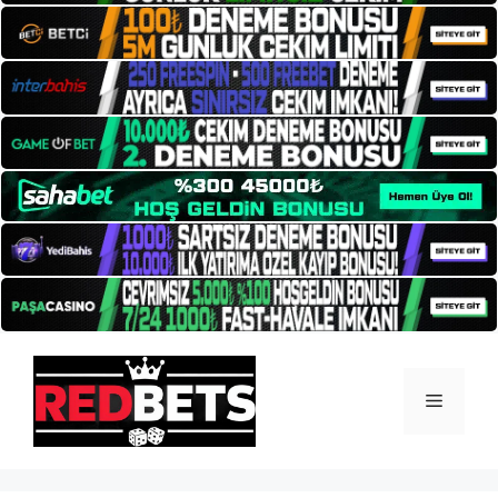
İçeriğe
atla
Menü