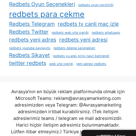
Redbets Oyun Seçenekleri
redbets oyun çeşitliliği
redbets para çekme
Redbets Telegram
redbets tv canli maç izle
Redbets Twitter
redbets web site i̇çeriği
redbets whatsapp
redbets yeni adres
redbets yeni adresi
redbets youtube paylaşımı
redbets ödeme seçenekleri
Redbets Şikayet
redbets şu anki girişi nasıl belirlendi
twitter redbets
web site içeriği
yeni adresi redbets
Avrasya'nın en büyük reklam platformunda olmak için
Microsoft Teams:
reklam@avrasyamarketing.com
adresimizden veya Telegram: @Avrasyamarketing
adresimizden irtibat kurabilirsiniz. (Tek iletişim
adreslerimiz teams / telegram ve mail adresimizdir.
Harici hiçbir iletişim adresimiz bulunmamaktadır.
Lütfen itibar etmeyiniz.) Türkiye yasalarına göre 7258