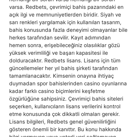
varsa. Redbets, çevrimiçi bahis pazarındaki en
açık ilgi ve memnuniyetlerden biridir. Siyah ve
sarı renkleri yargılamak için kullanılan tasarım,
bahis konusunda fazla deneyimi olmayanlar bile
herkes tarafından sevilir. Kayıt adımından
hemen sonra, erişebileceğiniz olasılıklar gözü
yüksek verimliliği ve başarı kapasitesi ile
dolduracaktır. Redbets lisans. Lisans için tüm
güncellemeler her yıl bahis şirketi tarafından
tamamlanacaktır. Kimsenin onayına ihtiyaç
duymadan spor bahislerinden casino oyunlarına
kadar farklı casino biçimlerini keşfetme
özgürlüğüne sahipsiniz. Çevrimiçi bahis siteleri
seçerken, kullanıcıların lisans verilerini kontrol
etme konusunda çok dikkatli olmaları gerekir.
Lisans bilgileri, Redbets genel güvenilirliğini
gösteren önemli bir kanıttır. Bu konu hakkında