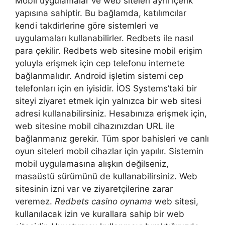
Mobil uygulamalar ve web siteleri aynı içerik
yapısına sahiptir. Bu bağlamda, katılımcılar
kendi takdirlerine göre sistemleri ve
uygulamaları kullanabilirler. Redbets ile nasıl
para çekilir. Redbets web sitesine mobil erişim
yoluyla erişmek için cep telefonu internete
bağlanmalıdır. Android işletim sistemi cep
telefonları için en iyisidir. İOS Systems’taki bir
siteyi ziyaret etmek için yalnızca bir web sitesi
adresi kullanabilirsiniz. Hesabınıza erişmek için,
web sitesine mobil cihazınızdan URL ile
bağlanmanız gerekir. Tüm spor bahisleri ve canlı
oyun siteleri mobil cihazlar için yapılır. Sistemin
mobil uygulamasına alışkın değilseniz,
masaüstü sürümünü de kullanabilirsiniz. Web
sitesinin izni var ve ziyaretçilerine zarar
veremez.
Redbets casino oynama
web sitesi,
kullanılacak izin ve kurallara sahip bir web