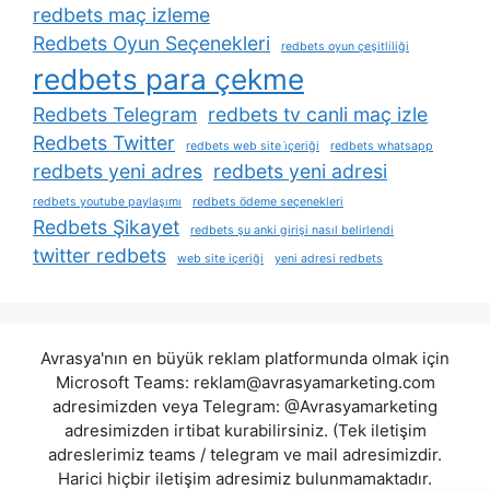
redbets maç izleme
Redbets Oyun Seçenekleri
redbets oyun çeşitliliği
redbets para çekme
Redbets Telegram
redbets tv canli maç izle
Redbets Twitter
redbets web site i̇çeriği
redbets whatsapp
redbets yeni adres
redbets yeni adresi
redbets youtube paylaşımı
redbets ödeme seçenekleri
Redbets Şikayet
redbets şu anki girişi nasıl belirlendi
twitter redbets
web site içeriği
yeni adresi redbets
Avrasya'nın en büyük reklam platformunda olmak için
Microsoft Teams:
reklam@avrasyamarketing.com
adresimizden veya Telegram: @Avrasyamarketing
adresimizden irtibat kurabilirsiniz. (Tek iletişim
adreslerimiz teams / telegram ve mail adresimizdir.
Harici hiçbir iletişim adresimiz bulunmamaktadır.