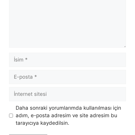
İsim
E-
posta
İnternet
sitesi
Daha sonraki yorumlarımda kullanılması için
adım, e-posta adresim ve site adresim bu
tarayıcıya kaydedilsin.