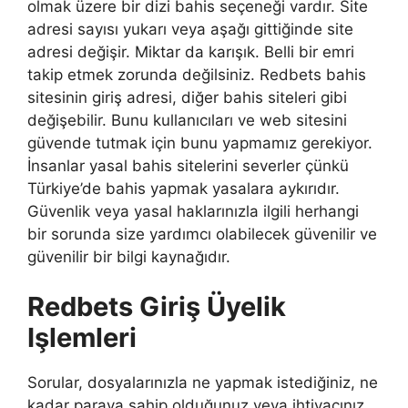
olmak üzere bir dizi bahis seçeneği vardır. Site
adresi sayısı yukarı veya aşağı gittiğinde site
adresi değişir. Miktar da karışık. Belli bir emri
takip etmek zorunda değilsiniz. Redbets bahis
sitesinin giriş adresi, diğer bahis siteleri gibi
değişebilir. Bunu kullanıcıları ve web sitesini
güvende tutmak için bunu yapmamız gerekiyor.
İnsanlar yasal bahis sitelerini severler çünkü
Türkiye’de bahis yapmak yasalara aykırıdır.
Güvenlik veya yasal haklarınızla ilgili herhangi
bir sorunda size yardımcı olabilecek güvenilir ve
güvenilir bir bilgi kaynağıdır.
Redbets Giriş Üyelik
Işlemleri
Sorular, dosyalarınızla ne yapmak istediğiniz, ne
kadar paraya sahip olduğunuz veya ihtiyacınız,