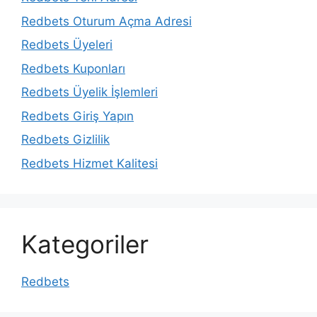
Redbets Oturum Açma Adresi
Redbets Üyeleri
Redbets Kuponları
Redbets Üyelik İşlemleri
Redbets Giriş Yapın
Redbets Gizlilik
Redbets Hizmet Kalitesi
Kategoriler
Redbets