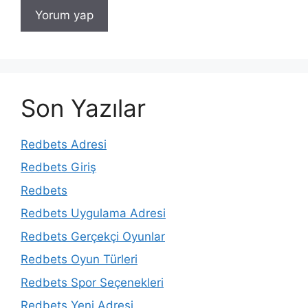
Son Yazılar
Redbets Adresi
Redbets Giriş
Redbets
Redbets Uygulama Adresi
Redbets Gerçekçi Oyunlar
Redbets Oyun Türleri
Redbets Spor Seçenekleri
Redbets Yeni Adresi