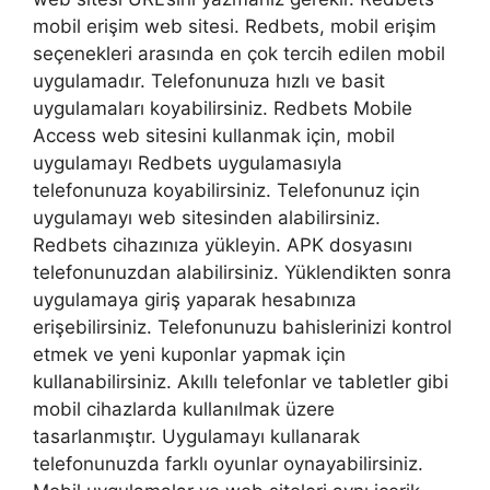
mobil erişim web sitesi. Redbets, mobil erişim
seçenekleri arasında en çok tercih edilen mobil
uygulamadır. Telefonunuza hızlı ve basit
uygulamaları koyabilirsiniz. Redbets Mobile
Access web sitesini kullanmak için, mobil
uygulamayı Redbets uygulamasıyla
telefonunuza koyabilirsiniz. Telefonunuz için
uygulamayı web sitesinden alabilirsiniz.
Redbets cihazınıza yükleyin. APK dosyasını
telefonunuzdan alabilirsiniz. Yüklendikten sonra
uygulamaya giriş yaparak hesabınıza
erişebilirsiniz. Telefonunuzu bahislerinizi kontrol
etmek ve yeni kuponlar yapmak için
kullanabilirsiniz. Akıllı telefonlar ve tabletler gibi
mobil cihazlarda kullanılmak üzere
tasarlanmıştır. Uygulamayı kullanarak
telefonunuzda farklı oyunlar oynayabilirsiniz.