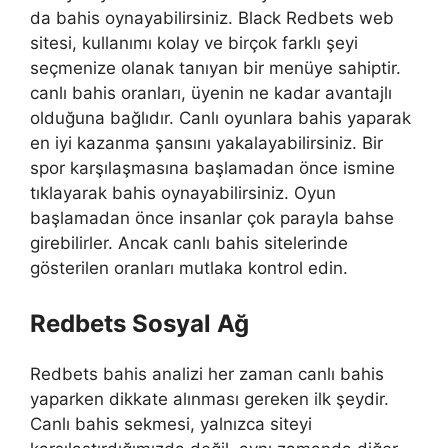
da bahis oynayabilirsiniz. Black Redbets web
sitesi, kullanımı kolay ve birçok farklı şeyi
seçmenize olanak tanıyan bir menüye sahiptir.
canlı bahis oranları, üyenin ne kadar avantajlı
olduğuna bağlıdır. Canlı oyunlara bahis yaparak
en iyi kazanma şansını yakalayabilirsiniz. Bir
spor karşılaşmasına başlamadan önce ismine
tıklayarak bahis oynayabilirsiniz. Oyun
başlamadan önce insanlar çok parayla bahse
girebilirler. Ancak canlı bahis sitelerinde
gösterilen oranları mutlaka kontrol edin.
Redbets Sosyal Ağ
Redbets bahis analizi her zaman canlı bahis
yaparken dikkate alınması gereken ilk şeydir.
Canlı bahis sekmesi, yalnızca siteyi