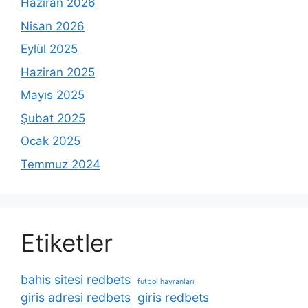
Haziran 2026
Nisan 2026
Eylül 2025
Haziran 2025
Mayıs 2025
Şubat 2025
Ocak 2025
Temmuz 2024
Etiketler
bahis sitesi redbets
futbol hayranları
giris adresi redbets
giris redbets