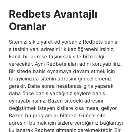
Redbets Avantajlı
Oranlar
Sitemizi sık ziyaret ediyorsanız Redbets bahis
sitesinin yeni adresini ilk kez öğrenebilirsiniz.
Farklı bir adrese taşınırsak site bize bilgi
verecektir. Aynı Redbets alan adını koruyabiliriz.
Bir sitede bahis oynamaya devam etmek için
tarayıcınızda sitenin adresini güncellemeniz
gerekir. Daha sonra hesabınıza giriş yaparak
daha önce bahis yaptığınız şeylere bahis
oynayabilirsiniz. Bazen sitedeki adresini
değiştirmek isteyen kişilere kısa mesaj geliyor.
Bazen bu programlar bitmez. Güncel site
adresini bulmak için sizlere verdiğimiz bağlantıyı
kullanarak Redbets gitmeniz gerekmektedir. Bir