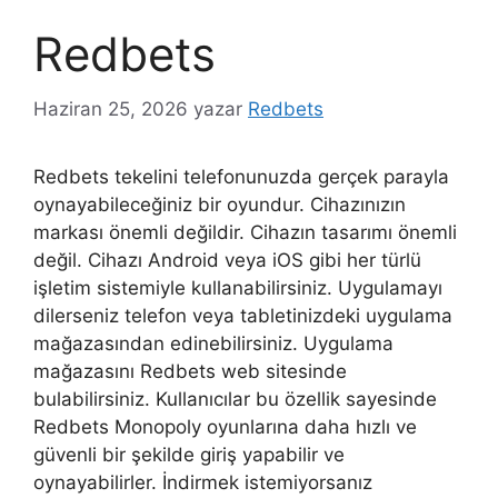
Redbets
Haziran 25, 2026
yazar
Redbets
Redbets tekelini telefonunuzda gerçek parayla
oynayabileceğiniz bir oyundur. Cihazınızın
markası önemli değildir. Cihazın tasarımı önemli
değil. Cihazı Android veya iOS gibi her türlü
işletim sistemiyle kullanabilirsiniz. Uygulamayı
dilerseniz telefon veya tabletinizdeki uygulama
mağazasından edinebilirsiniz. Uygulama
mağazasını Redbets web sitesinde
bulabilirsiniz. Kullanıcılar bu özellik sayesinde
Redbets Monopoly oyunlarına daha hızlı ve
güvenli bir şekilde giriş yapabilir ve
oynayabilirler. İndirmek istemiyorsanız