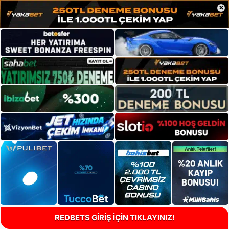
×
REDBETS GİRİŞ İÇİN TIKLAYINIZ!