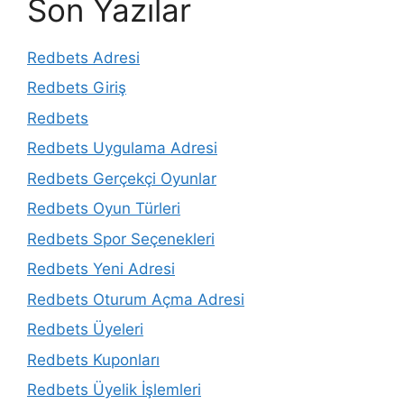
Son Yazılar
Redbets Adresi
Redbets Giriş
Redbets
Redbets Uygulama Adresi
Redbets Gerçekçi Oyunlar
Redbets Oyun Türleri
Redbets Spor Seçenekleri
Redbets Yeni Adresi
Redbets Oturum Açma Adresi
Redbets Üyeleri
Redbets Kuponları
Redbets Üyelik İşlemleri