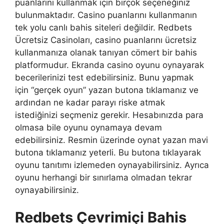
puanlarını kullanmak için birçok seçeneğiniz
bulunmaktadır. Casino puanlarını kullanmanın
tek yolu canlı bahis siteleri değildir. Redbets
Ücretsiz Casinoları, casino puanlarını ücretsiz
kullanmanıza olanak tanıyan cömert bir bahis
platformudur. Ekranda casino oyunu oynayarak
becerilerinizi test edebilirsiniz. Bunu yapmak
için “gerçek oyun” yazan butona tıklamanız ve
ardından ne kadar parayı riske atmak
istediğinizi seçmeniz gerekir. Hesabınızda para
olmasa bile oyunu oynamaya devam
edebilirsiniz. Resmin üzerinde oynat yazan mavi
butona tıklamanız yeterli. Bu butona tıklayarak
oyunu tanıtımı izlemeden oynayabilirsiniz. Ayrıca
oyunu herhangi bir sınırlama olmadan tekrar
oynayabilirsiniz.
Redbets Çevrimiçi Bahis