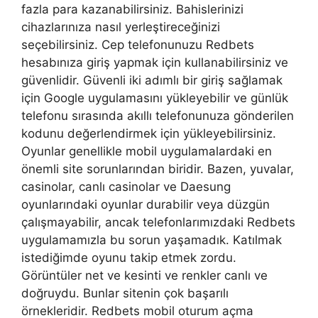
fazla para kazanabilirsiniz. Bahislerinizi
cihazlarınıza nasıl yerleştireceğinizi
seçebilirsiniz. Cep telefonunuzu Redbets
hesabınıza giriş yapmak için kullanabilirsiniz ve
güvenlidir. Güvenli iki adımlı bir giriş sağlamak
için Google uygulamasını yükleyebilir ve günlük
telefonu sırasında akıllı telefonunuza gönderilen
kodunu değerlendirmek için yükleyebilirsiniz.
Oyunlar genellikle mobil uygulamalardaki en
önemli site sorunlarından biridir. Bazen, yuvalar,
casinolar, canlı casinolar ve Daesung
oyunlarındaki oyunlar durabilir veya düzgün
çalışmayabilir, ancak telefonlarımızdaki Redbets
uygulamamızla bu sorun yaşamadık. Katılmak
istediğimde oyunu takip etmek zordu.
Görüntüler net ve kesinti ve renkler canlı ve
doğruydu. Bunlar sitenin çok başarılı
örnekleridir. Redbets mobil oturum açma