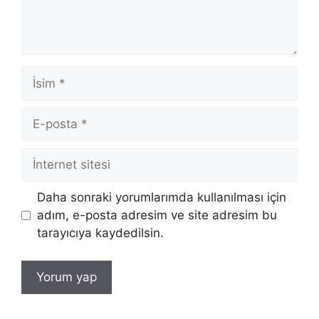
İsim
E-
posta
İnternet
sitesi
Daha sonraki yorumlarımda kullanılması için
adım, e-posta adresim ve site adresim bu
tarayıcıya kaydedilsin.