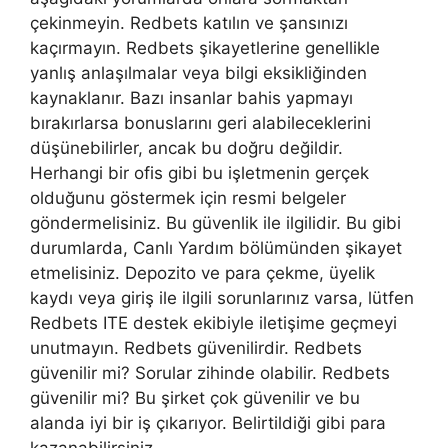
çekinmeyin. Redbets katılın ve şansınızı
kaçırmayın. Redbets şikayetlerine genellikle
yanlış anlaşılmalar veya bilgi eksikliğinden
kaynaklanır. Bazı insanlar bahis yapmayı
bırakırlarsa bonuslarını geri alabileceklerini
düşünebilirler, ancak bu doğru değildir.
Herhangi bir ofis gibi bu işletmenin gerçek
olduğunu göstermek için resmi belgeler
göndermelisiniz. Bu güvenlik ile ilgilidir. Bu gibi
durumlarda, Canlı Yardım bölümünden şikayet
etmelisiniz. Depozito ve para çekme, üyelik
kaydı veya giriş ile ilgili sorunlarınız varsa, lütfen
Redbets ITE destek ekibiyle iletişime geçmeyi
unutmayın. Redbets güvenilirdir. Redbets
güvenilir mi? Sorular zihinde olabilir. Redbets
güvenilir mi? Bu şirket çok güvenilir ve bu
alanda iyi bir iş çıkarıyor. Belirtildiği gibi para