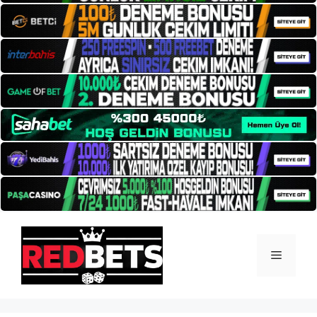
İçeriğe
atla
Menü