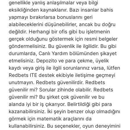
genellikle yanlış anlaşılmalar veya bilgi
eksikliğinden kaynaklanır. Bazı insanlar bahis
yapmayı bırakırlarsa bonuslarını geri
alabileceklerini düşünebilirler, ancak bu doğru
değildir. Herhangi bir ofis gibi bu işletmenin
gerçek olduğunu göstermek için resmi belgeler
göndermelisiniz. Bu güvenlik ile ilgilidir. Bu gibi
durumlarda, Canlı Yardım bölümünden şikayet
etmelisiniz. Depozito ve para çekme, üyelik
kaydı veya giriş ile ilgili sorunlarınız varsa, lütfen
Redbets ITE destek ekibiyle iletişime geçmeyi
unutmayın. Redbets güvenilirdir. Redbets
güvenilir mi? Sorular zihinde olabilir. Redbets
güvenilir mi? Bu şirket çok güvenilir ve bu
alanda iyi bir iş çıkarıyor. Belirtildiği gibi para
kazanabilirsiniz. İki şeyin benzer olup olmadığını
görmek için matematik araçlarını da
kullanabilirsiniz. Bu seçenekler, oyun deneyimini