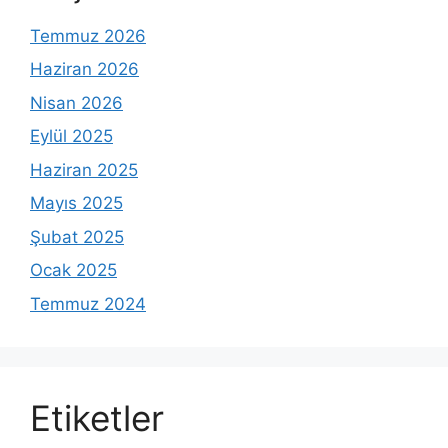
Temmuz 2026
Haziran 2026
Nisan 2026
Eylül 2025
Haziran 2025
Mayıs 2025
Şubat 2025
Ocak 2025
Temmuz 2024
Etiketler