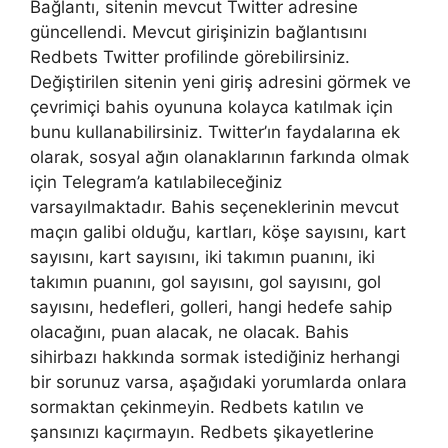
Bağlantı, sitenin mevcut Twitter adresine
güncellendi. Mevcut girişinizin bağlantısını
Redbets Twitter profilinde görebilirsiniz.
Değiştirilen sitenin yeni giriş adresini görmek ve
çevrimiçi bahis oyununa kolayca katılmak için
bunu kullanabilirsiniz. Twitter’ın faydalarına ek
olarak, sosyal ağın olanaklarının farkında olmak
için Telegram’a katılabileceğiniz
varsayılmaktadır. Bahis seçeneklerinin mevcut
maçın galibi olduğu, kartları, köşe sayısını, kart
sayısını, kart sayısını, iki takımın puanını, iki
takımın puanını, gol sayısını, gol sayısını, gol
sayısını, hedefleri, golleri, hangi hedefe sahip
olacağını, puan alacak, ne olacak. Bahis
sihirbazı hakkında sormak istediğiniz herhangi
bir sorunuz varsa, aşağıdaki yorumlarda onlara
sormaktan çekinmeyin. Redbets katılın ve
şansınızı kaçırmayın. Redbets şikayetlerine