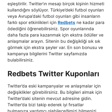
eşleştirilir. Twitter’ın mesajı birçok kişinin hizmeti
kullandığını söylüyor. Türkiye’deki futbol oyunları
veya Avrupa’daki futbol oyunları gibi insanların
farklı spor etkinlikleri için
Redbets
ne kadar para
ödediğini öğrenebilirsiniz. Spor oyunlarında
daha fazla para kazanmak için ekstra ödüller ve
anlaşmalar arayın. Sitenin bu değişikliği sık sık
görmek için ekstra şeyler var. En son bonusu ve
kampanya bilgilerini Twitter sayfamızda
bulabilirsiniz.
Redbets Twitter Kuponları
Twitter’da eski kampanyalar ve anlaşmalar için
değişiklikler görebilirsiniz. Bu bilgileri almak için
Twitter’daki sitenin mevcut adresine gidin.
Twitter’da bizi takip ederek iyi fırsatlar
bulmanıza yardımcı olabileceğimizi bilmenizi