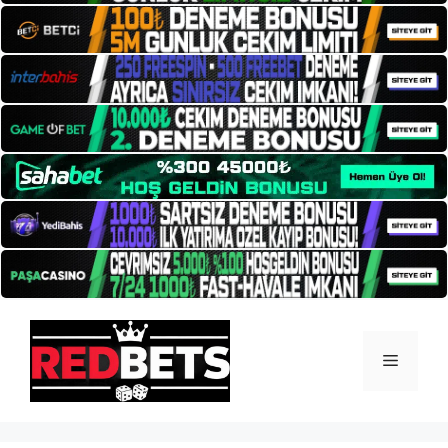
İçeriğe
atla
Menü