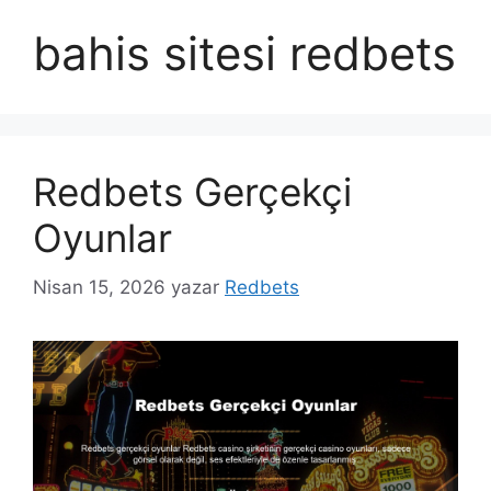
bahis sitesi redbets
Redbets Gerçekçi
Oyunlar
Nisan 15, 2026
yazar
Redbets