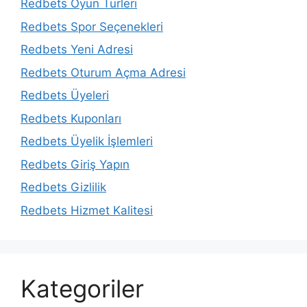
Redbets Oyun Türleri
Redbets Spor Seçenekleri
Redbets Yeni Adresi
Redbets Oturum Açma Adresi
Redbets Üyeleri
Redbets Kuponları
Redbets Üyelik İşlemleri
Redbets Giriş Yapın
Redbets Gizlilik
Redbets Hizmet Kalitesi
Kategoriler