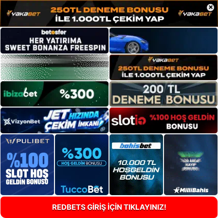
×
REDBETS GİRİŞ İÇİN TIKLAYINIZ!