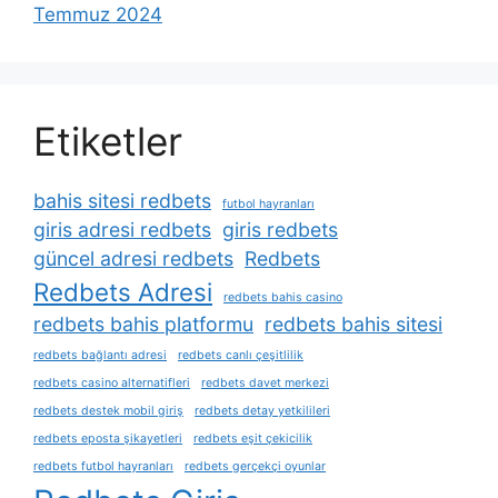
Temmuz 2024
Etiketler
bahis sitesi redbets
futbol hayranları
giris adresi redbets
giris redbets
güncel adresi redbets
Redbets
Redbets Adresi
redbets bahis casino
redbets bahis platformu
redbets bahis sitesi
redbets bağlantı adresi
redbets canlı çeşitlilik
redbets casino alternatifleri
redbets davet merkezi
redbets destek mobil giriş
redbets detay yetkilileri
redbets eposta şikayetleri
redbets eşit çekicilik
redbets futbol hayranları
redbets gerçekçi oyunlar