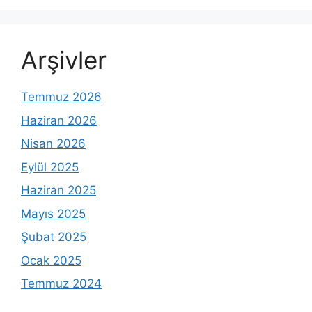
Arşivler
Temmuz 2026
Haziran 2026
Nisan 2026
Eylül 2025
Haziran 2025
Mayıs 2025
Şubat 2025
Ocak 2025
Temmuz 2024