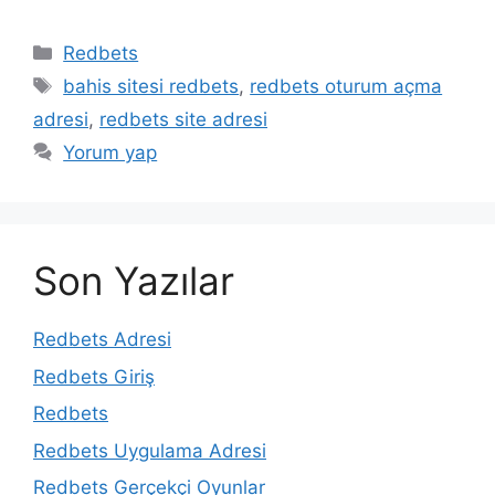
Kategoriler
Redbets
Etiketler
bahis sitesi redbets
,
redbets oturum açma
adresi
,
redbets site adresi
Yorum yap
Son Yazılar
Redbets Adresi
Redbets Giriş
Redbets
Redbets Uygulama Adresi
Redbets Gerçekçi Oyunlar