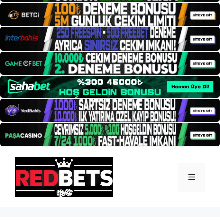
İçeriğe
atla
Menü