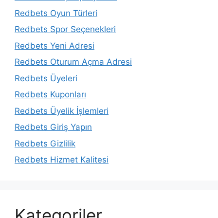
Redbets Oyun Türleri
Redbets Spor Seçenekleri
Redbets Yeni Adresi
Redbets Oturum Açma Adresi
Redbets Üyeleri
Redbets Kuponları
Redbets Üyelik İşlemleri
Redbets Giriş Yapın
Redbets Gizlilik
Redbets Hizmet Kalitesi
Kategoriler