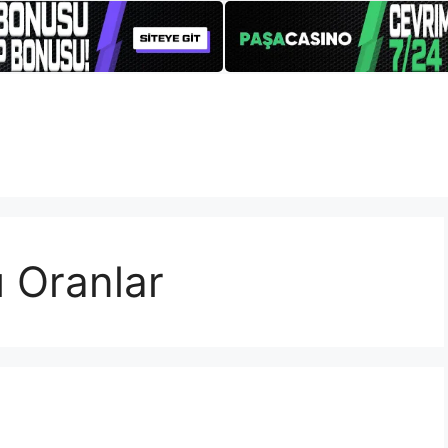
ı Oranlar