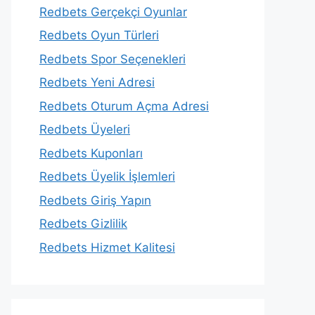
Redbets Gerçekçi Oyunlar
Redbets Oyun Türleri
Redbets Spor Seçenekleri
Redbets Yeni Adresi
Redbets Oturum Açma Adresi
Redbets Üyeleri
Redbets Kuponları
Redbets Üyelik İşlemleri
Redbets Giriş Yapın
Redbets Gizlilik
Redbets Hizmet Kalitesi