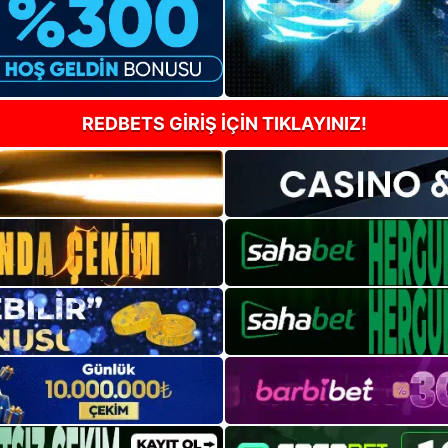
REDBETS GİRİŞ İÇİN TIKLAYINIZ!