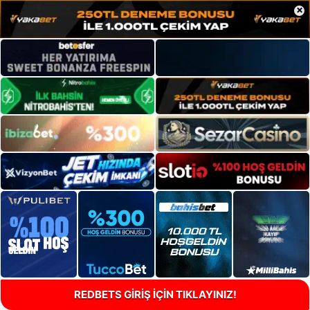
×
REDBETS GİRİŞ İÇİN TIKLAYINIZ!