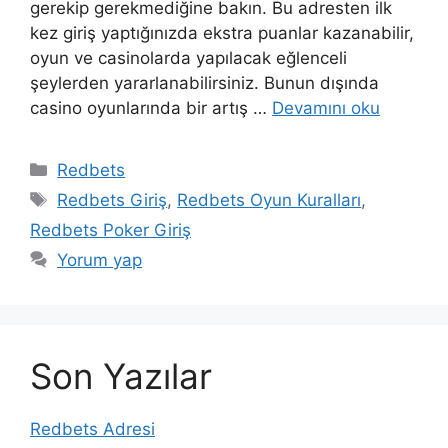
gerekip gerekmediğine bakın. Bu adresten ilk
kez giriş yaptığınızda ekstra puanlar kazanabilir,
oyun ve casinolarda yapılacak eğlenceli
şeylerden yararlanabilirsiniz. Bunun dışında
casino oyunlarında bir artış …
Devamını oku
Kategoriler
Redbets
Etiketler
Redbets Giriş
,
Redbets Oyun Kuralları
,
Redbets Poker Giriş
Yorum yap
Son Yazılar
Redbets Adresi