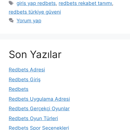
Etiketler
giris yap redbets
,
redbets rekabet tanımı
,
redbets türkiye güveni
Yorum yap
Son Yazılar
Redbets Adresi
Redbets Giriş
Redbets
Redbets Uygulama Adresi
Redbets Gerçekçi Oyunlar
Redbets Oyun Türleri
Redbets Spor Seçenekleri