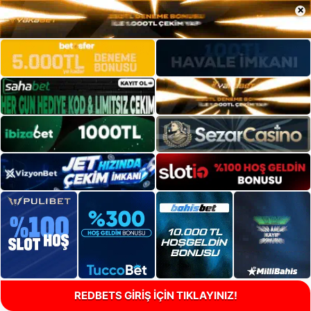
×
REDBETS GİRİŞ İÇİN TIKLAYINIZ!