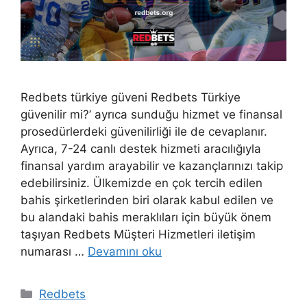
Redbets türkiye güveni Redbets Türkiye
güvenilir mi?’ ayrıca sunduğu hizmet ve finansal
prosedürlerdeki güvenilirliği ile de cevaplanır.
Ayrıca, 7-24 canlı destek hizmeti aracılığıyla
finansal yardım arayabilir ve kazançlarınızı takip
edebilirsiniz. Ülkemizde en çok tercih edilen
bahis şirketlerinden biri olarak kabul edilen ve
bu alandaki bahis meraklıları için büyük önem
taşıyan Redbets Müşteri Hizmetleri iletişim
numarası …
Devamını oku
Kategoriler
Redbets