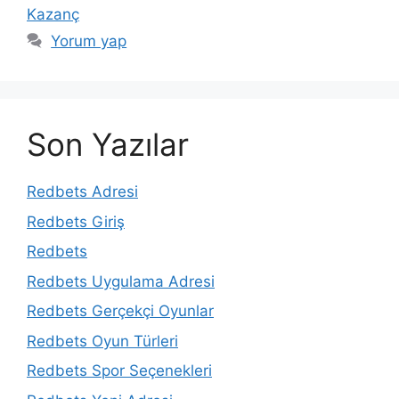
Kazanç
Yorum yap
Son Yazılar
Redbets Adresi
Redbets Giriş
Redbets
Redbets Uygulama Adresi
Redbets Gerçekçi Oyunlar
Redbets Oyun Türleri
Redbets Spor Seçenekleri