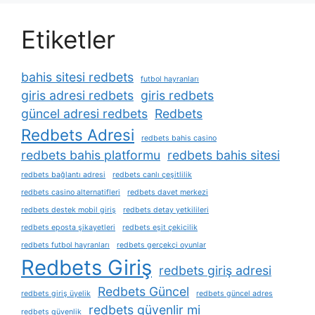
Etiketler
bahis sitesi redbets
futbol hayranları
giris adresi redbets
giris redbets
güncel adresi redbets
Redbets
Redbets Adresi
redbets bahis casino
redbets bahis platformu
redbets bahis sitesi
redbets bağlantı adresi
redbets canlı çeşitlilik
redbets casino alternatifleri
redbets davet merkezi
redbets destek mobil giriş
redbets detay yetkilileri
redbets eposta şikayetleri
redbets eşit çekicilik
redbets futbol hayranları
redbets gerçekçi oyunlar
Redbets Giriş
redbets giriş adresi
Redbets Güncel
redbets giriş üyelik
redbets güncel adres
redbets güvenlir mi
redbets güvenlik