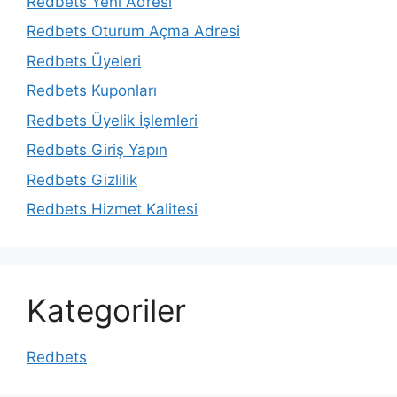
Redbets Yeni Adresi
Redbets Oturum Açma Adresi
Redbets Üyeleri
Redbets Kuponları
Redbets Üyelik İşlemleri
Redbets Giriş Yapın
Redbets Gizlilik
Redbets Hizmet Kalitesi
Kategoriler
Redbets