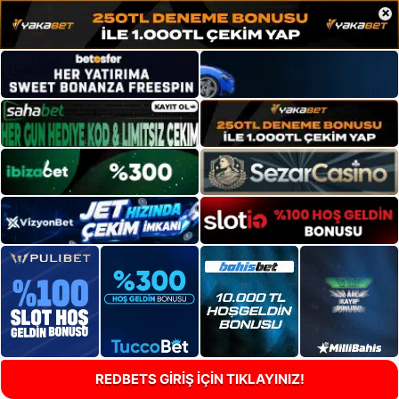
×
REDBETS GİRİŞ İÇİN TIKLAYINIZ!