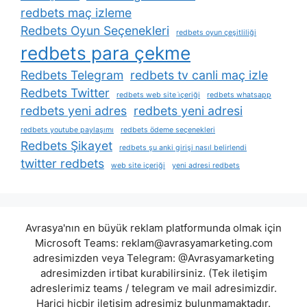
redbets maç izleme
Redbets Oyun Seçenekleri
redbets oyun çeşitliliği
redbets para çekme
Redbets Telegram
redbets tv canli maç izle
Redbets Twitter
redbets web site i̇çeriği
redbets whatsapp
redbets yeni adres
redbets yeni adresi
redbets youtube paylaşımı
redbets ödeme seçenekleri
Redbets Şikayet
redbets şu anki girişi nasıl belirlendi
twitter redbets
web site içeriği
yeni adresi redbets
Avrasya'nın en büyük reklam platformunda olmak için
Microsoft Teams:
reklam@avrasyamarketing.com
adresimizden veya Telegram: @Avrasyamarketing
adresimizden irtibat kurabilirsiniz. (Tek iletişim
adreslerimiz teams / telegram ve mail adresimizdir.
Harici hiçbir iletişim adresimiz bulunmamaktadır.