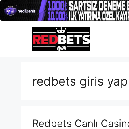
İçeriğe
atla
redbets giris yap
Redbets Canlı Casin