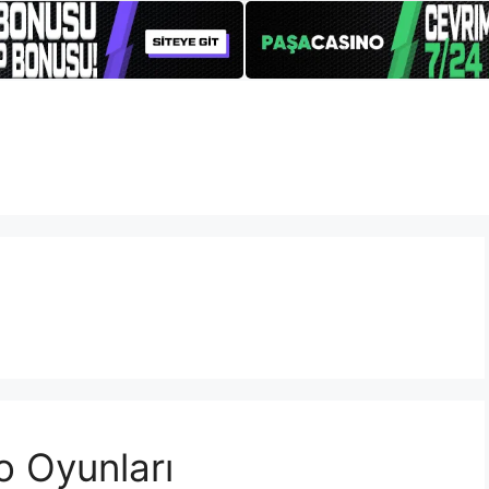
o Oyunları