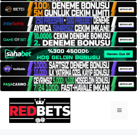
İçeriğe
atla
Menü