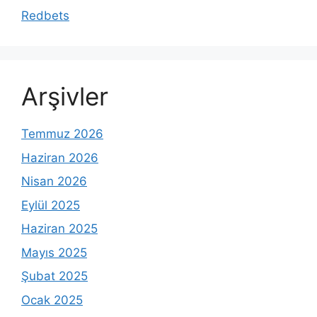
Redbets
Arşivler
Temmuz 2026
Haziran 2026
Nisan 2026
Eylül 2025
Haziran 2025
Mayıs 2025
Şubat 2025
Ocak 2025