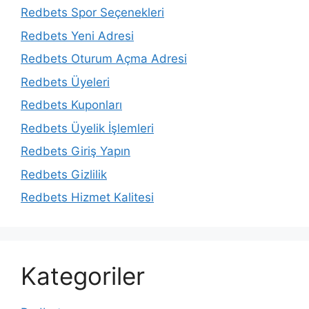
Redbets Spor Seçenekleri
Redbets Yeni Adresi
Redbets Oturum Açma Adresi
Redbets Üyeleri
Redbets Kuponları
Redbets Üyelik İşlemleri
Redbets Giriş Yapın
Redbets Gizlilik
Redbets Hizmet Kalitesi
Kategoriler