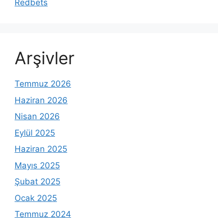
Redbets
Arşivler
Temmuz 2026
Haziran 2026
Nisan 2026
Eylül 2025
Haziran 2025
Mayıs 2025
Şubat 2025
Ocak 2025
Temmuz 2024