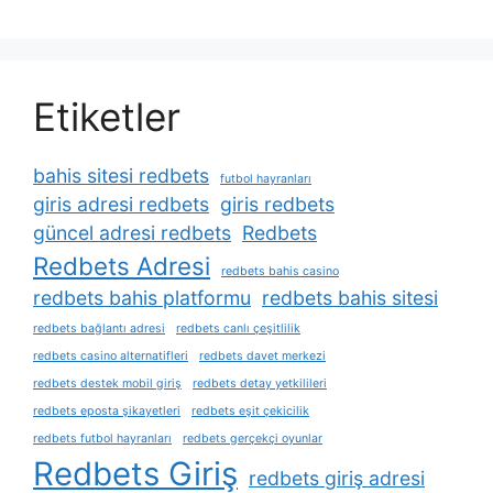
Etiketler
bahis sitesi redbets
futbol hayranları
giris adresi redbets
giris redbets
güncel adresi redbets
Redbets
Redbets Adresi
redbets bahis casino
redbets bahis platformu
redbets bahis sitesi
redbets bağlantı adresi
redbets canlı çeşitlilik
redbets casino alternatifleri
redbets davet merkezi
redbets destek mobil giriş
redbets detay yetkilileri
redbets eposta şikayetleri
redbets eşit çekicilik
redbets futbol hayranları
redbets gerçekçi oyunlar
Redbets Giriş
redbets giriş adresi