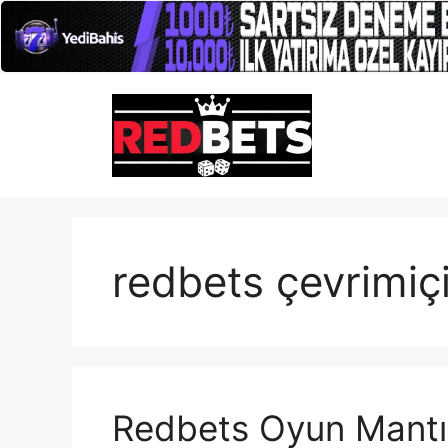
İçeriğe
atla
redbets çevrimiç
Redbets Oyun Mantı