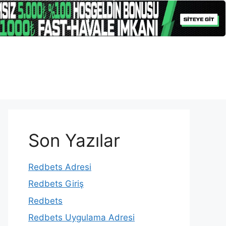
Son Yazılar
Redbets Adresi
Redbets Giriş
Redbets
Redbets Uygulama Adresi