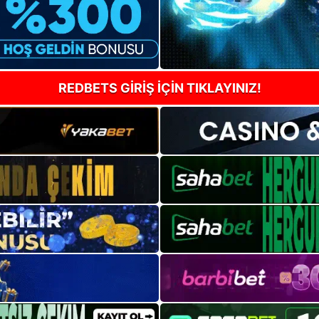
REDBETS GİRİŞ İÇİN TIKLAYINIZ!