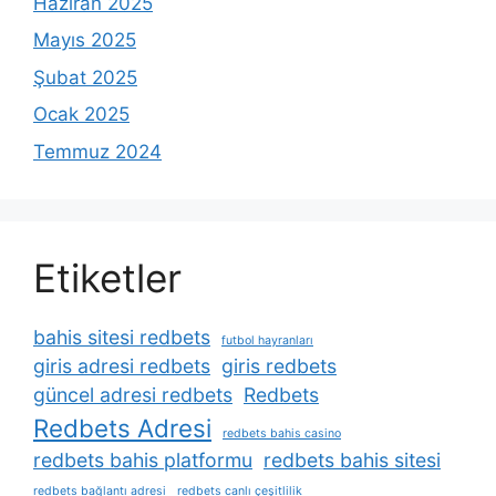
Haziran 2025
Mayıs 2025
Şubat 2025
Ocak 2025
Temmuz 2024
Etiketler
bahis sitesi redbets
futbol hayranları
giris adresi redbets
giris redbets
güncel adresi redbets
Redbets
Redbets Adresi
redbets bahis casino
redbets bahis platformu
redbets bahis sitesi
redbets bağlantı adresi
redbets canlı çeşitlilik