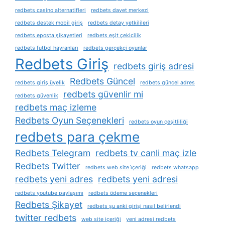
redbets casino alternatifleri
redbets davet merkezi
redbets destek mobil giriş
redbets detay yetkilileri
redbets eposta şikayetleri
redbets eşit çekicilik
redbets futbol hayranları
redbets gerçekçi oyunlar
Redbets Giriş
redbets giriş adresi
Redbets Güncel
redbets giriş üyelik
redbets güncel adres
redbets güvenlir mi
redbets güvenlik
redbets maç izleme
Redbets Oyun Seçenekleri
redbets oyun çeşitliliği
redbets para çekme
Redbets Telegram
redbets tv canli maç izle
Redbets Twitter
redbets web site i̇çeriği
redbets whatsapp
redbets yeni adres
redbets yeni adresi
redbets youtube paylaşımı
redbets ödeme seçenekleri
Redbets Şikayet
redbets şu anki girişi nasıl belirlendi
twitter redbets
web site içeriği
yeni adresi redbets