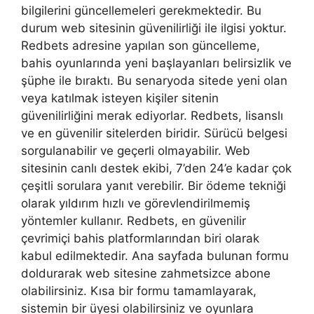
bilgilerini güncellemeleri gerekmektedir. Bu
durum web sitesinin güvenilirliği ile ilgisi yoktur.
Redbets adresine yapılan son güncelleme,
bahis oyunlarında yeni başlayanları belirsizlik ve
şüphe ile bıraktı. Bu senaryoda sitede yeni olan
veya katılmak isteyen kişiler sitenin
güvenilirliğini merak ediyorlar. Redbets, lisanslı
ve en güvenilir sitelerden biridir. Sürücü belgesi
sorgulanabilir ve geçerli olmayabilir. Web
sitesinin canlı destek ekibi, 7’den 24’e kadar çok
çeşitli sorulara yanıt verebilir. Bir ödeme tekniği
olarak yıldırım hızlı ve görevlendirilmemiş
yöntemler kullanır. Redbets, en güvenilir
çevrimiçi bahis platformlarından biri olarak
kabul edilmektedir. Ana sayfada bulunan formu
doldurarak web sitesine zahmetsizce abone
olabilirsiniz. Kısa bir formu tamamlayarak,
sistemin bir üyesi olabilirsiniz ve oyunlara