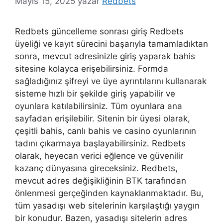
Mayıs 15, 2025
yazar
Redbets
Redbets güncelleme sonrası giriş Redbets
üyeliği ve kayıt sürecini başarıyla tamamladıktan
sonra, mevcut adresinizle giriş yaparak bahis
sitesine kolayca erişebilirsiniz. Formda
sağladığınız şifreyi ve üye ayrıntılarını kullanarak
sisteme hızlı bir şekilde giriş yapabilir ve
oyunlara katılabilirsiniz. Tüm oyunlara ana
sayfadan erişilebilir. Sitenin bir üyesi olarak,
çeşitli bahis, canlı bahis ve casino oyunlarının
tadını çıkarmaya başlayabilirsiniz. Redbets
olarak, heyecan verici eğlence ve güvenilir
kazanç dünyasına gireceksiniz. Redbets,
mevcut adres değişikliğinin BTK tarafından
önlenmesi gerçeğinden kaynaklanmaktadır. Bu,
tüm yasadışı web sitelerinin karşılaştığı yaygın
bir konudur. Bazen, yasadışı sitelerin adres