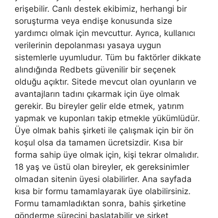
erişebilir. Canlı destek ekibimiz, herhangi bir
soruşturma veya endişe konusunda size
yardımcı olmak için mevcuttur. Ayrıca, kullanıcı
verilerinin depolanması yasaya uygun
sistemlerle uyumludur. Tüm bu faktörler dikkate
alındığında Redbets güvenilir bir seçenek
olduğu açıktır. Sitede mevcut olan oyunların ve
avantajların tadını çıkarmak için üye olmak
gerekir. Bu bireyler gelir elde etmek, yatırım
yapmak ve kuponları takip etmekle yükümlüdür.
Üye olmak bahis şirketi ile çalışmak için bir ön
koşul olsa da tamamen ücretsizdir. Kısa bir
forma sahip üye olmak için, kişi tekrar olmalıdır.
18 yaş ve üstü olan bireyler, ek gereksinimler
olmadan sitenin üyesi olabilirler. Ana sayfada
kısa bir formu tamamlayarak üye olabilirsiniz.
Formu tamamladıktan sonra, bahis şirketine
gönderme sürecini başlatabilir ve şirket