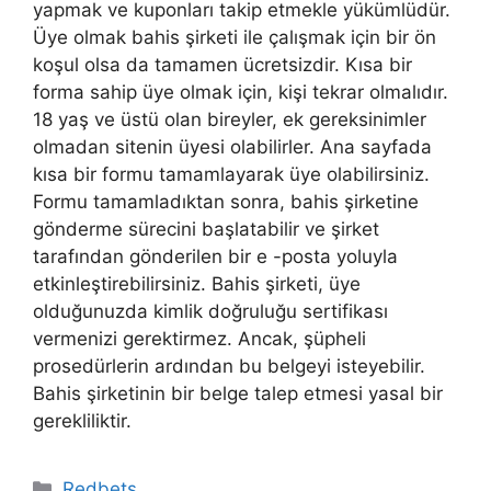
yapmak ve kuponları takip etmekle yükümlüdür.
Üye olmak bahis şirketi ile çalışmak için bir ön
koşul olsa da tamamen ücretsizdir. Kısa bir
forma sahip üye olmak için, kişi tekrar olmalıdır.
18 yaş ve üstü olan bireyler, ek gereksinimler
olmadan sitenin üyesi olabilirler. Ana sayfada
kısa bir formu tamamlayarak üye olabilirsiniz.
Formu tamamladıktan sonra, bahis şirketine
gönderme sürecini başlatabilir ve şirket
tarafından gönderilen bir e -posta yoluyla
etkinleştirebilirsiniz. Bahis şirketi, üye
olduğunuzda kimlik doğruluğu sertifikası
vermenizi gerektirmez. Ancak, şüpheli
prosedürlerin ardından bu belgeyi isteyebilir.
Bahis şirketinin bir belge talep etmesi yasal bir
gerekliliktir.
Kategoriler
Redbets