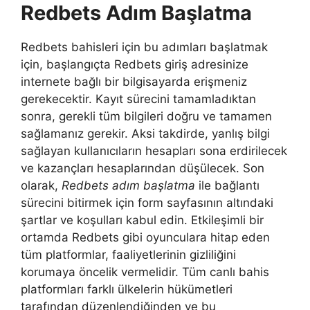
Redbets Adım Başlatma
Redbets bahisleri için bu adımları başlatmak
için, başlangıçta Redbets giriş adresinize
internete bağlı bir bilgisayarda erişmeniz
gerekecektir. Kayıt sürecini tamamladıktan
sonra, gerekli tüm bilgileri doğru ve tamamen
sağlamanız gerekir. Aksi takdirde, yanlış bilgi
sağlayan kullanıcıların hesapları sona erdirilecek
ve kazançları hesaplarından düşülecek. Son
olarak,
Redbets adım başlatma
ile bağlantı
sürecini bitirmek için form sayfasının altındaki
şartlar ve koşulları kabul edin. Etkileşimli bir
ortamda Redbets gibi oyunculara hitap eden
tüm platformlar, faaliyetlerinin gizliliğini
korumaya öncelik vermelidir. Tüm canlı bahis
platformları farklı ülkelerin hükümetleri
tarafından düzenlendiğinden ve bu