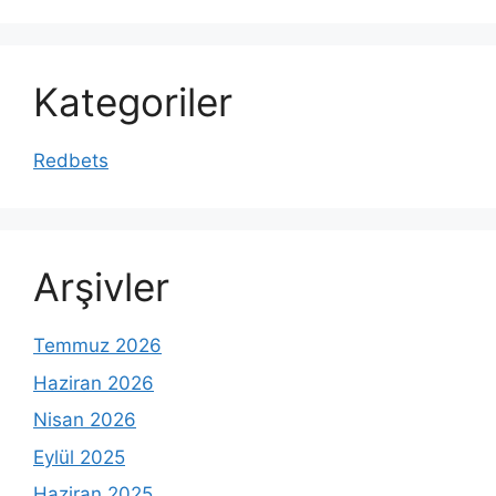
Kategoriler
Redbets
Arşivler
Temmuz 2026
Haziran 2026
Nisan 2026
Eylül 2025
Haziran 2025