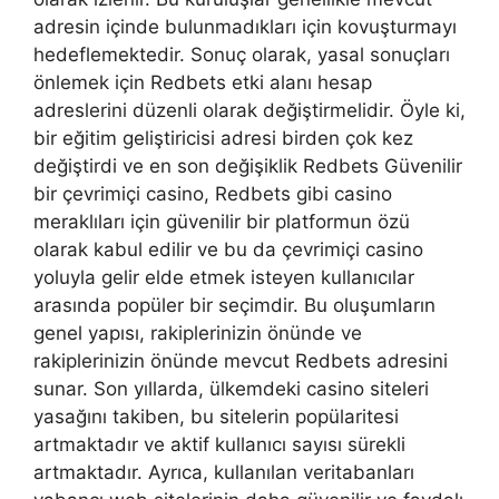
adresin içinde bulunmadıkları için kovuşturmayı
hedeflemektedir. Sonuç olarak, yasal sonuçları
önlemek için Redbets etki alanı hesap
adreslerini düzenli olarak değiştirmelidir. Öyle ki,
bir eğitim geliştiricisi adresi birden çok kez
değiştirdi ve en son değişiklik Redbets Güvenilir
bir çevrimiçi casino, Redbets gibi casino
meraklıları için güvenilir bir platformun özü
olarak kabul edilir ve bu da çevrimiçi casino
yoluyla gelir elde etmek isteyen kullanıcılar
arasında popüler bir seçimdir. Bu oluşumların
genel yapısı, rakiplerinizin önünde ve
rakiplerinizin önünde mevcut Redbets adresini
sunar. Son yıllarda, ülkemdeki casino siteleri
yasağını takiben, bu sitelerin popülaritesi
artmaktadır ve aktif kullanıcı sayısı sürekli
artmaktadır. Ayrıca, kullanılan veritabanları