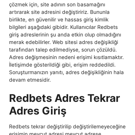
çözmek için, site adının son basamağını
artırarak site adresini değiştiririz. Bununla
birlikte, en güvenilir ve hassas giriş kimlik
bilgileri aşağıdaki gibidir. Kullanıcılar Redbets
giriş adreslerinin şu anda etkin olup olmadığını
merak edebilirler. Web sitesi adres değişikliği
tarafından talep edilmediyse, sorun çözüldü.
Adres değişmesinin nedeni erişimi kısıtlamaktır.
İletişimde gösterildiği gibi, erişim reddedildi.
Soruşturmanızın yanıtı, adres değişikliğinin hala
devam etmesidir.
Redbets Adres Tekrar
Adres Giriş
Redbets tekrar değiştirilip değiştirilemeyeceğine
erişimin mevcut adresi mevcut adrese