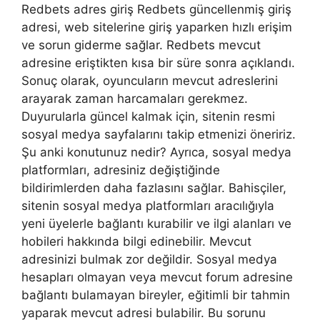
Redbets adres giriş Redbets güncellenmiş giriş
adresi, web sitelerine giriş yaparken hızlı erişim
ve sorun giderme sağlar. Redbets mevcut
adresine eriştikten kısa bir süre sonra açıklandı.
Sonuç olarak, oyuncuların mevcut adreslerini
arayarak zaman harcamaları gerekmez.
Duyurularla güncel kalmak için, sitenin resmi
sosyal medya sayfalarını takip etmenizi öneririz.
Şu anki konutunuz nedir? Ayrıca, sosyal medya
platformları, adresiniz değiştiğinde
bildirimlerden daha fazlasını sağlar. Bahisçiler,
sitenin sosyal medya platformları aracılığıyla
yeni üyelerle bağlantı kurabilir ve ilgi alanları ve
hobileri hakkında bilgi edinebilir. Mevcut
adresinizi bulmak zor değildir. Sosyal medya
hesapları olmayan veya mevcut forum adresine
bağlantı bulamayan bireyler, eğitimli bir tahmin
yaparak mevcut adresi bulabilir. Bu sorunu