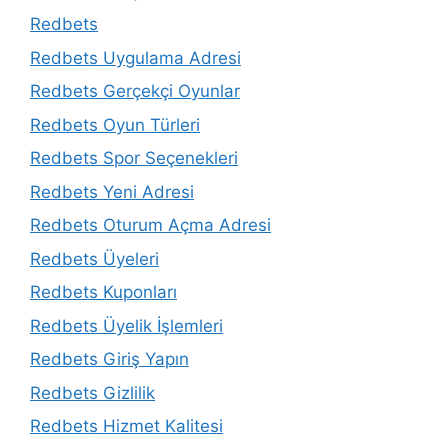
Redbets
Redbets Uygulama Adresi
Redbets Gerçekçi Oyunlar
Redbets Oyun Türleri
Redbets Spor Seçenekleri
Redbets Yeni Adresi
Redbets Oturum Açma Adresi
Redbets Üyeleri
Redbets Kuponları
Redbets Üyelik İşlemleri
Redbets Giriş Yapın
Redbets Gizlilik
Redbets Hizmet Kalitesi