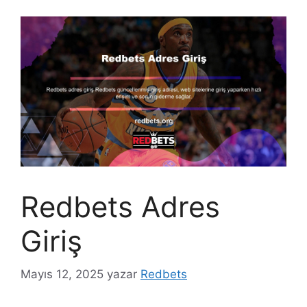
Redbets Adres
Giriş
Mayıs 12, 2025
yazar
Redbets