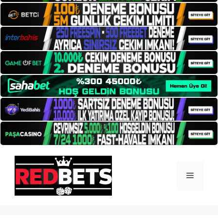
İçeriğe
atla
Menü