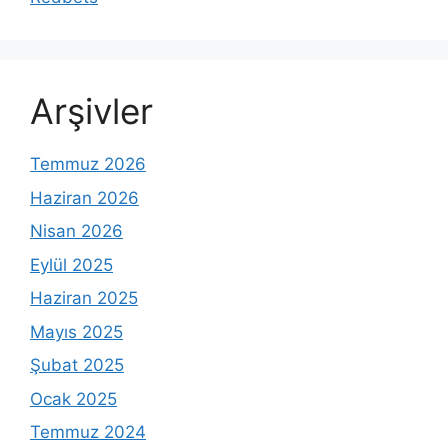
Arşivler
Temmuz 2026
Haziran 2026
Nisan 2026
Eylül 2025
Haziran 2025
Mayıs 2025
Şubat 2025
Ocak 2025
Temmuz 2024