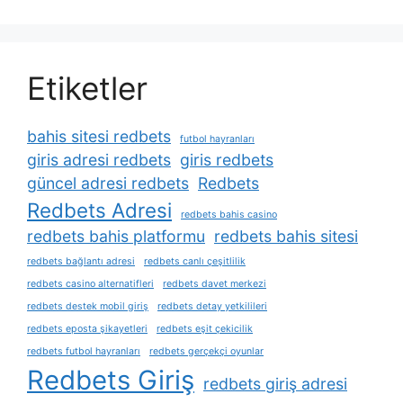
Etiketler
bahis sitesi redbets
futbol hayranları
giris adresi redbets
giris redbets
güncel adresi redbets
Redbets
Redbets Adresi
redbets bahis casino
redbets bahis platformu
redbets bahis sitesi
redbets bağlantı adresi
redbets canlı çeşitlilik
redbets casino alternatifleri
redbets davet merkezi
redbets destek mobil giriş
redbets detay yetkilileri
redbets eposta şikayetleri
redbets eşit çekicilik
redbets futbol hayranları
redbets gerçekçi oyunlar
Redbets Giriş
redbets giriş adresi