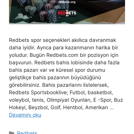
Redbets spor seçenekleri akıllıca davranmak
daha iyidir. Ayrıca para kazanmanın harika bir
yoludur. Bugün Redbets.com bir pozisyon için
başvurun. Redbets bahis lobisinde daha fazla
bahis pazarı var ve küresel spor durumu
geliştikçe bahis pazarının büyüdüğünü
görebilirsiniz. Bahis pazarlarını listelersek,
Redbets Sportsbooklive; Futbol, basketbol,
voleybol, tenis, Olimpiyat Oyunları, E -Spor, Buz
Hokeyi, Beyzbol, Golf, Hentbol, Amerikan …
Devamını oku
Kategoriler
Redbets